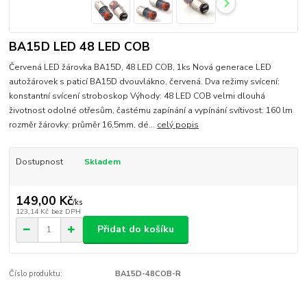
BA15D LED 48 LED COB
Červená LED žárovka BA15D, 48 LED COB, 1ks Nová generace LED
autožárovek s paticí BA15D dvouvlákno, červená. Dva režimy svícení:
konstantní svícení stroboskop Výhody: 48 LED COB velmi dlouhá
životnost odolné otřesům, častému zapínání a vypínání svítivost: 160 lm
rozměr žárovky: průměr 16,5mm, dé...
celý popis
Dostupnost
Skladem
149,00 Kč
/
ks
123,14 Kč
bez DPH
Přidat do košíku
Číslo produktu:
BA15D-48COB-R