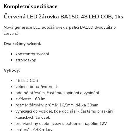
Kompletní specifikace
Červená LED žárovka BA15D, 48 LED COB, 1ks
Nová generace LED autožárovek s paticí BA15D dvouvlákno,
červená.
Dva režimy svícení:
konstantní svícení
stroboskop
Výhody:
48 LED COB
velmi dlouhá životnost
odolné otřesům, častému zapínání a vypínání
svítivost: 160 lm
rozměr žárovky: průměr 16,5mm, délka 38mm
vynikající do vozidel, kde dochází k častému praskání
klasických žárovek
pro všechny osobní vozy s palubním napětím 12V
materiál: ABS + kov