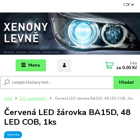
CZK
0
ks
Menu
za
0,00 Kč
Hledat
Úvod
LED autožárovky
Červená LED žárovka BA15D, 48 LED COB, 1ks
Červená LED žárovka BA15D, 48
LED COB, 1ks
Novinka