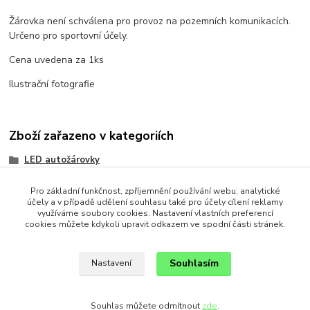
Žárovka není schválena pro provoz na pozemních komunikacích.
Určeno pro sportovní účely.
Cena uvedena za 1ks
Ilustrační fotografie
Zboží zařazeno v kategoriích
LED autožárovky
LED do blinkrů a zadních lamp
Pro základní funkčnost, zpříjemnění používání webu, analytické
účely a v případě udělení souhlasu také pro účely cílení reklamy
Patice BA15D (1157)
využíváme soubory cookies. Nastavení vlastních preferencí
cookies můžete kdykoli upravit odkazem ve spodní části stránek.
Patice dvoupólové
Souhlasím
Nastavení
Souhlas můžete odmítnout
zde
.