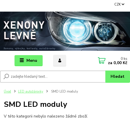
CZK
0
ks
Menu
za
0,00 Kč
Hledat
Úvod
LED autožárovky
SMD LED moduly
SMD LED moduly
V této kategorii nebylo nalezeno žádné zboží.