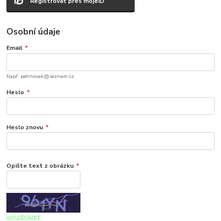
Registrovat přes mojeID
Osobní údaje
Email
*
Např. petrnovak@seznam.cz
Heslo
*
Heslo znovu
*
Opište text z obrázku
*
jiný obrázek