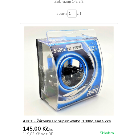
Zobrazuji 1-2 z 2
strana
z 1
AKCE - Žárovky H7 Super white, 100W, sada 2ks
145,00 Kč
/
ks
Skladem
119,83 Kč
bez DPH