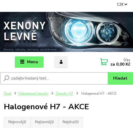
CZK
0
ks
Menu
za
0,00 Kč
Hledat
Úvod
Halogenové žárovky
Žárovky H7
Halogenové H7 - AKCE
Halogenové H7 - AKCE
Nejnovější
Nejlevnější
Nejdražší