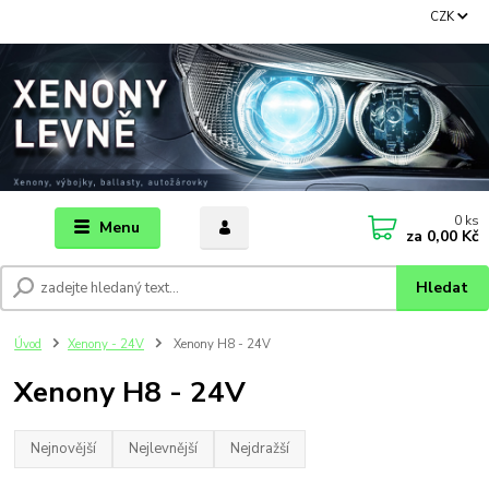
CZK
0
ks
Menu
za
0,00 Kč
Hledat
Úvod
Xenony - 24V
Xenony H8 - 24V
Xenony H8 - 24V
Nejnovější
Nejlevnější
Nejdražší