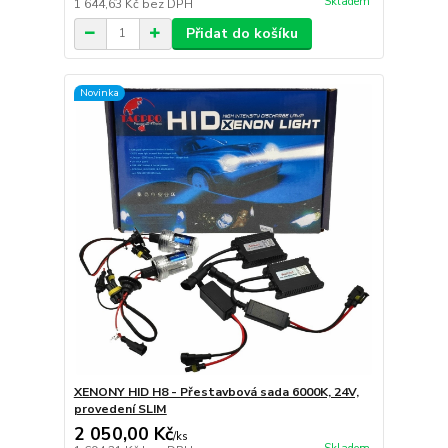
Skladem
1 644,63 Kč
bez DPH
Přidat do košíku
Novinka
XENONY HID H8 - Přestavbová sada 6000K, 24V,
provedení SLIM
2 050,00 Kč
/
ks