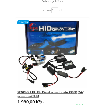
Zobrazuji 1-2 z 2
strana
z 1
Novinka
XENONY HID H8 - Přestavbová sada 4300K, 24V,
provedení SLIM
1 990,00 Kč
/
ks