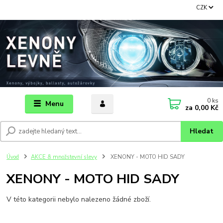
CZK
0
ks
Menu
za
0,00 Kč
Hledat
Úvod
AKCE & množstevní slevy
XENONY - MOTO HID SADY
XENONY - MOTO HID SADY
V této kategorii nebylo nalezeno žádné zboží.