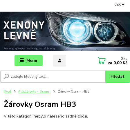
CZK
0
ks
Menu
za
0,00 Kč
Hledat
Úvod
Autožárovky - Osram
Žárovky Osram HB3
Žárovky Osram HB3
V této kategorii nebylo nalezeno žádné zboží.