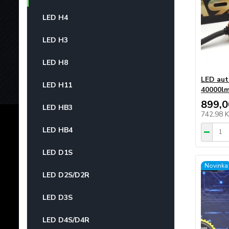
LED H4
LED H3
LED H8
LED aut
LED H11
40000lm
899,0
LED HB3
742,98 
LED HB4
LED D1S
Novinka
LED D2S/D2R
LED D3S
LED D4S/D4R