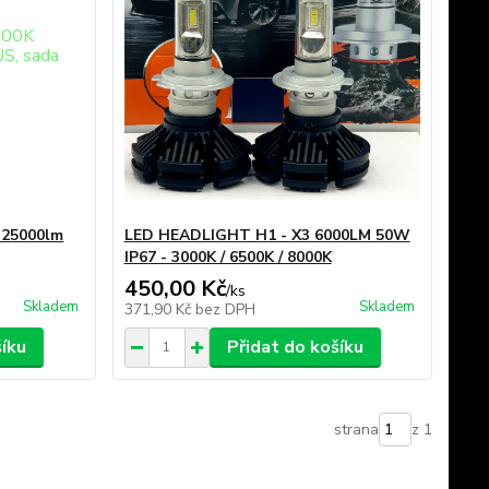
 25000lm
LED HEADLIGHT H1 - X3 6000LM 50W
IP67 - 3000K / 6500K / 8000K
450,00 Kč
/
ks
Skladem
Skladem
371,90 Kč
bez DPH
šíku
Přidat do košíku
strana
z 1