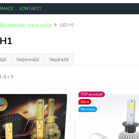
LAMACE
KONTAKTY
ED Headlight - hlavní světla
LED H1
 H1
jší
Nejlevnější
Nejdražší
1-9 z 9
TOP produkt
Akce
Novinka