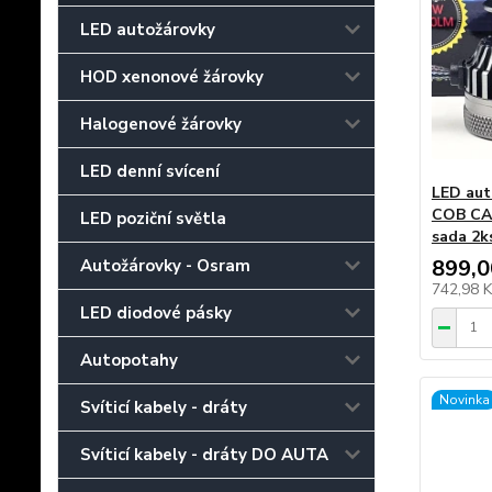
LED autožárovky
HOD xenonové žárovky
Halogenové žárovky
LED denní svícení
LED au
COB CA
LED poziční světla
sada 2k
899,0
Autožárovky - Osram
742,98 
LED diodové pásky
Autopotahy
Novinka
Svíticí kabely - dráty
Svíticí kabely - dráty DO AUTA