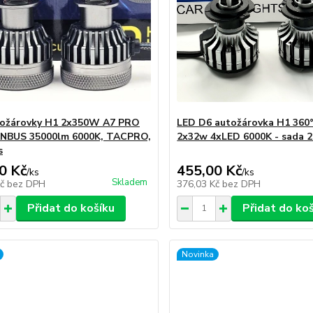
tožárovky H1 2x350W A7 PRO
LED D6 autožárovka H1 360
NBUS 35000lm 6000K, TACPRO,
2x32w 4xLED 6000K - sada 2
s
0 Kč
455,00 Kč
/
ks
/
ks
Skladem
Kč
bez DPH
376,03 Kč
bez DPH
Přidat do košíku
Přidat do ko
Novinka