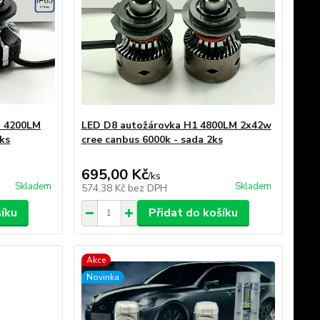
° 4200LM
LED D8 autožárovka H1 4800LM 2x42w
ks
cree canbus 6000k - sada 2ks
695,00 Kč
/
ks
Skladem
Skladem
574,38 Kč
bez DPH
šíku
Přidat do košíku
Akce
Novinka