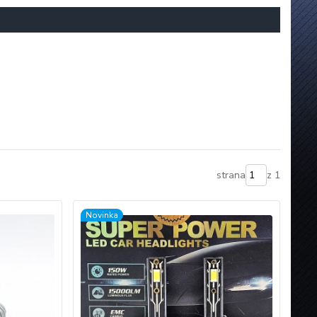
strana
z 1
Novinka