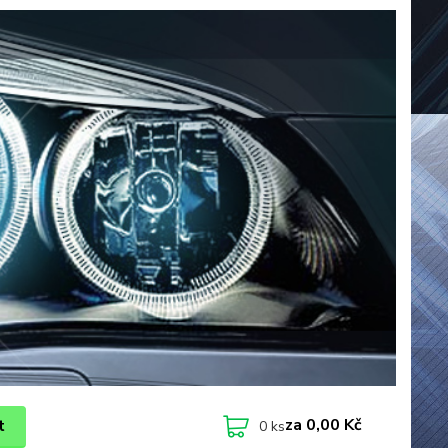
za
0,00 Kč
t
0
ks