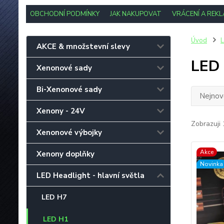
OBCHODNÍ PODMÍNKY
JAK NAKUPOVAT
VRÁCENÍ A REK
Úvod
L
AKCE & množstevní slevy
LED
Xenonové sady
Bi-Xenonové sady
Nejnově
Xenony - 24V
Zobrazuji 
Xenonové výbojky
Akce
Xenony doplňky
Novinka
LED Headlight - hlavní světla
LED H7
LED H1