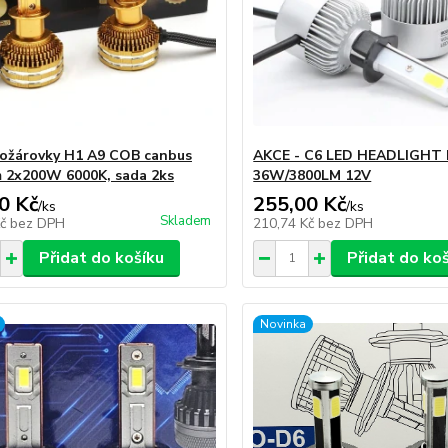
ožárovky H1 A9 COB canbus
AKCE - C6 LED HEADLIGHT 
 2x200W 6000K, sada 2ks
36W/3800LM 12V
0 Kč
255,00 Kč
/
ks
/
ks
Skladem
Kč
bez DPH
210,74 Kč
bez DPH
Přidat do košíku
Přidat do ko
Novinka