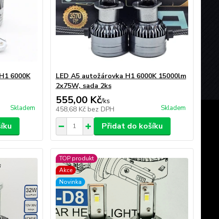
H1 6000K
LED A5 autožárovka H1 6000K 15000lm
2x75W, sada 2ks
555,00 Kč
/
ks
Skladem
Skladem
458,68 Kč
bez DPH
šíku
Přidat do košíku
TOP produkt
Akce
Novinka