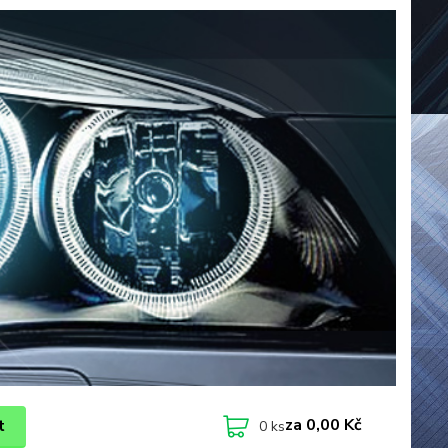
za
0,00 Kč
t
0
ks