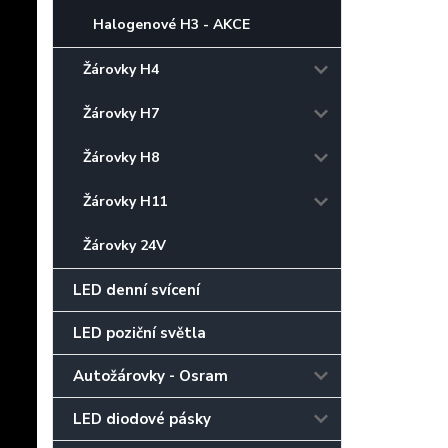
Halogenové H3 - AKCE
Žárovky H4
Žárovky H7
Žárovky H8
Žárovky H11
Žárovky 24V
LED denní svícení
LED poziční světla
Autožárovky - Osram
LED diodové pásky