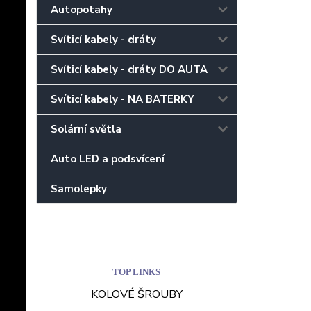
Autopotahy
Svíticí kabely - dráty
Svíticí kabely - dráty DO AUTA
Svíticí kabely - NA BATERKY
Solární světla
Auto LED a podsvícení
Samolepky
TOP LINKS
KOLOVÉ ŠROUBY