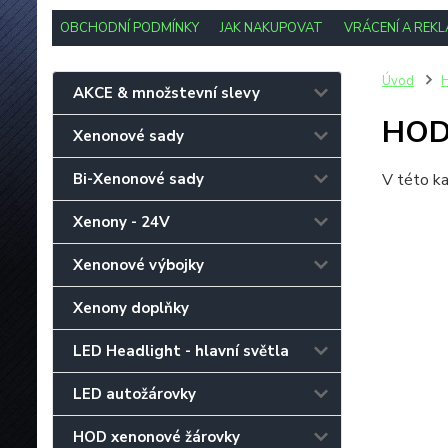
OBCHODNÍ PODMÍNKY
JAK NAKUPOVAT
VRÁCENÍ A REK
Úvod
H
AKCE & množstevní slevy
HOD
Xenonové sady
Bi-Xenonové sady
V této ka
Xenony - 24V
Xenonové výbojky
Xenony doplňky
LED Headlight - hlavní světla
LED autožárovky
HOD xenonové žárovky