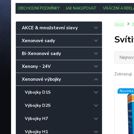
OBCHODNÍ PODMÍNKY
JAK NAKUPOVAT
VRÁCENÍ A REK
Úvod
X
AKCE & množstevní slevy
Svít
Xenonové sady
Bi-Xenonové sady
Nejnově
Xenony - 24V
Zobrazuji 
Xenonové výbojky
Novinka
Výbojky D1S
Výbojky D2S
Výbojky H7
Výbojky H1