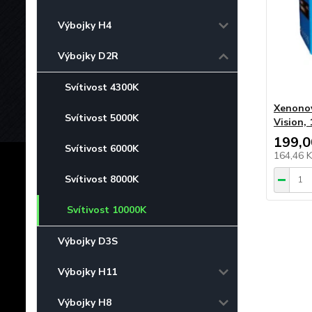
Výbojky H4
Výbojky D2R
Svítivost 4300K
Xenonov
Svítivost 5000K
Vision, 
199,0
Svítivost 6000K
164,46 
Svítivost 8000K
Svítivost 10000K
Výbojky D3S
Výbojky H11
Výbojky H8