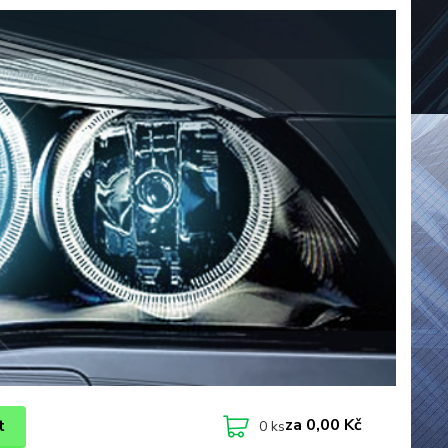
za
0,00 Kč
t
0
ks