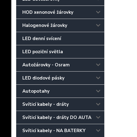
HOD xenonové žárovky
Halogenové žárovky
LED denní svícení
LED poziční světla
Autožárovky - Osram
LED diodové pásky
Autopotahy
Svíticí kabely - dráty
Svíticí kabely - dráty DO AUTA
Svíticí kabely - NA BATERKY