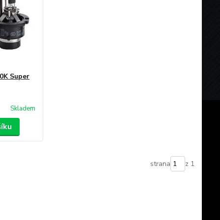
0K Super
Skladem
šíku
strana
z 1