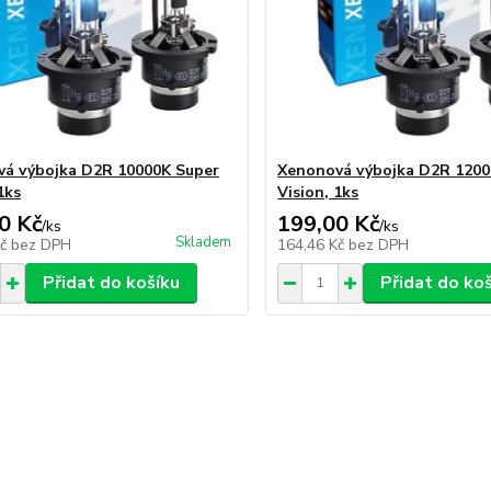
á výbojka D2R 10000K Super
Xenonová výbojka D2R 1200
1ks
Vision, 1ks
0 Kč
199,00 Kč
/
ks
/
ks
Skladem
Kč
bez DPH
164,46 Kč
bez DPH
Přidat do košíku
Přidat do ko