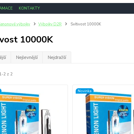
LAMACE
KONTAKTY
enonové výbojky
Výbojky D2R
Svítivost 10000K
ivost 10000K
jší
Nejlevnější
Nejdražší
1-2 z 2
Novinka