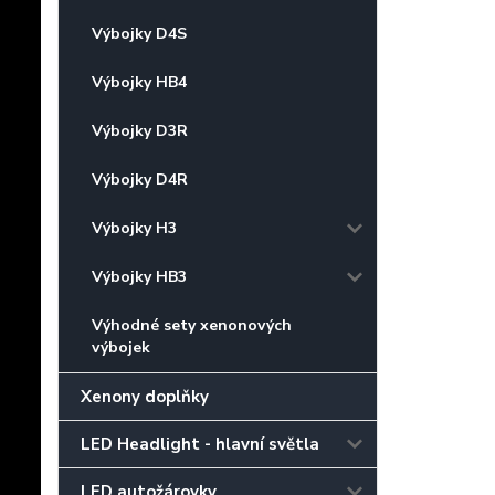
Výbojky D4S
Výbojky HB4
Výbojky D3R
Výbojky D4R
Výbojky H3
Výbojky HB3
Výhodné sety xenonových
výbojek
Xenony doplňky
LED Headlight - hlavní světla
LED autožárovky