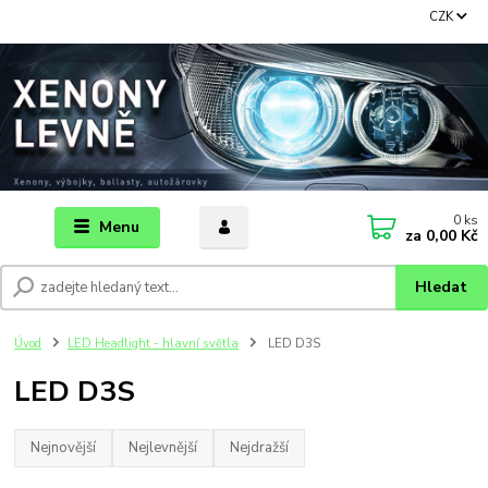
CZK
0
ks
Menu
za
0,00 Kč
Hledat
Úvod
LED Headlight - hlavní světla
LED D3S
LED D3S
Nejnovější
Nejlevnější
Nejdražší