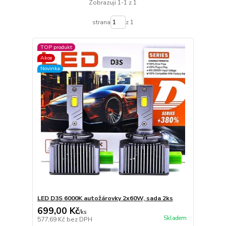
Zobrazuji 1-1 z 1
strana
z 1
TOP produkt
Akce
Novinka
LED D3S 6000K autožárovky 2x60W, sada 2ks
699,00 Kč
/
ks
Skladem
577,69 Kč
bez DPH