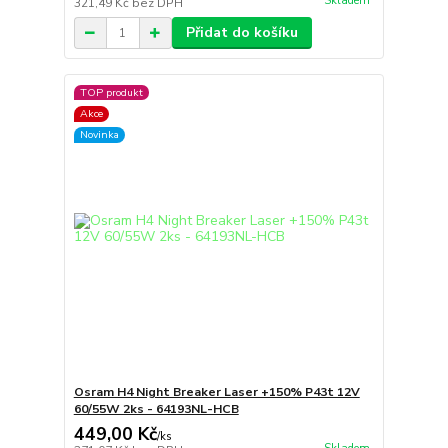
Skladem
321,49 Kč
bez DPH
Přidat do košíku
TOP produkt
Akce
Novinka
Osram H4 Night Breaker Laser +150% P43t 12V
60/55W 2ks - 64193NL-HCB
449,00 Kč
/
ks