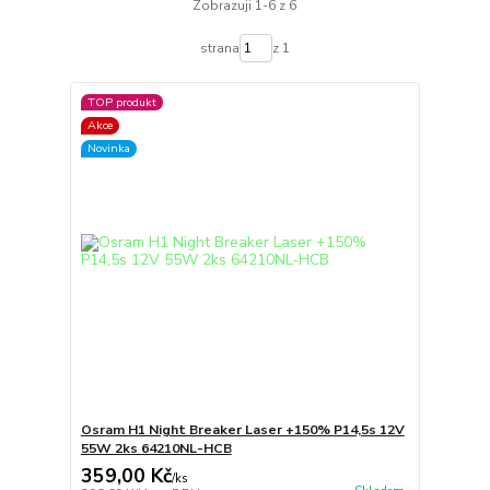
Zobrazuji 1-6 z 6
strana
z 1
TOP produkt
Akce
Novinka
Osram H1 Night Breaker Laser +150% P14,5s 12V
55W 2ks 64210NL-HCB
359,00 Kč
/
ks