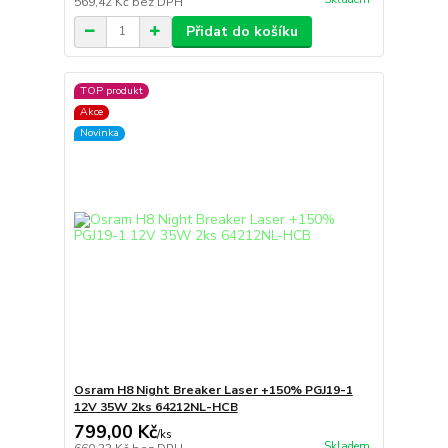
569,42 Kč
bez DPH
Přidat do košíku
TOP produkt
Akce
Novinka
Osram H8 Night Breaker Laser +150% PGJ19-1
12V 35W 2ks 64212NL-HCB
799,00 Kč
/
ks
Skladem