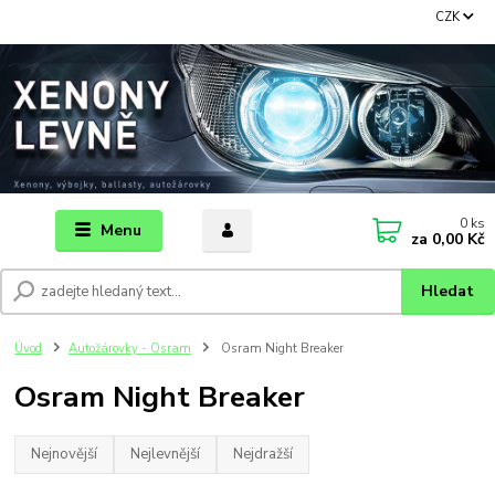
CZK
0
ks
Menu
za
0,00 Kč
Hledat
Úvod
Autožárovky - Osram
Osram Night Breaker
Osram Night Breaker
Nejnovější
Nejlevnější
Nejdražší