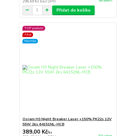
Skladem
296,69 Kč
bez DPH
Přidat do košíku
TOP produkt
Akce
Novinka
Osram H3 Night Breaker Laser +150% PK22s 12V
55W 2ks 64151NL-HCB
389,00 Kč
/
ks