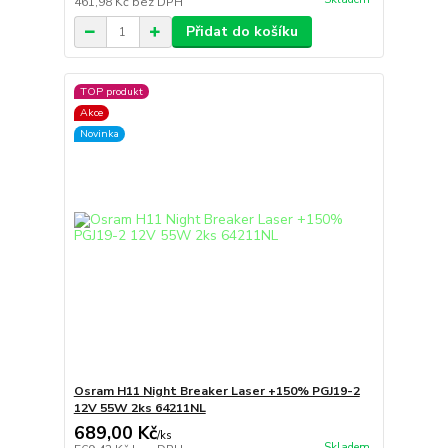
461,98 Kč
bez DPH
Přidat do košíku
TOP produkt
Akce
Novinka
Osram H11 Night Breaker Laser +150% PGJ19-2
12V 55W 2ks 64211NL
689,00 Kč
/
ks
Skladem