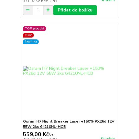
Skladem
371,07 Kč
bez DPH
Přidat do košíku
TOP produkt
Akce
Novinka
Osram H7 Night Breaker Laser +150% PX26d 12V
55W 2ks 64210NL-HCB
559,00 Kč
/
ks
Skladem