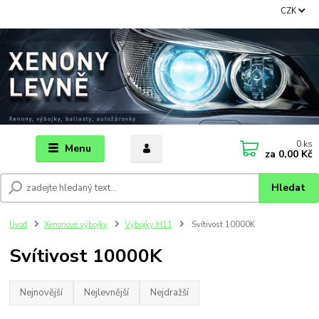
CZK
0
ks
Menu
za
0,00 Kč
Hledat
Úvod
Xenonové výbojky
Výbojky H11
Svítivost 10000K
Svítivost 10000K
Nejnovější
Nejlevnější
Nejdražší