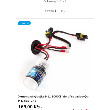
Zobrazuji 1-1 z 1
strana
z 1
Novinka
Xenonová výbojka H11 10000K do přestavbových
HID sad, 1ks
169,00 Kč
/
ks