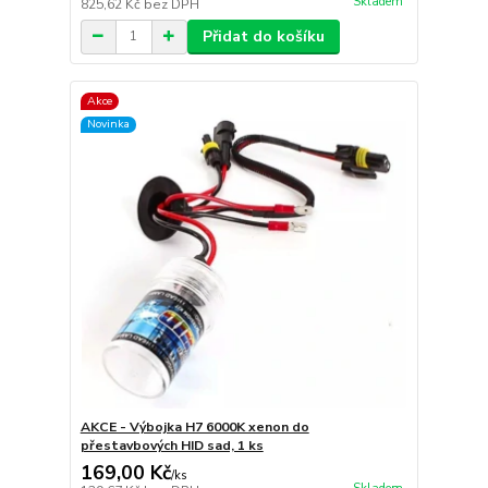
Skladem
825,62 Kč
bez DPH
Přidat do košíku
Akce
Novinka
AKCE - Výbojka H7 6000K xenon do
přestavbových HID sad, 1 ks
169,00 Kč
/
ks