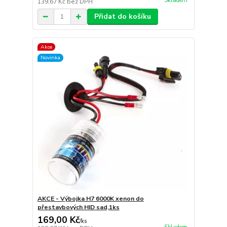
Skladem
139,67 Kč
bez DPH
Přidat do košíku
Akce
Novinka
AKCE - Výbojka H7 6000K xenon do
přestavbových HID sad,1ks
169,00 Kč
/
ks