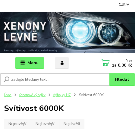
CZK
0
ks
Menu
za
0,00 Kč
Hledat
Úvod
Xenonové výbojky
Výbojky H7
Svítivost 6000K
Svítivost 6000K
Nejnovější
Nejlevnější
Nejdražší