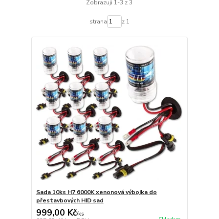
Zobrazuji 1-3 z 3
strana
z 1
Sada 10ks H7 6000K xenonová výbojka do
přestavbových HID sad
999,00 Kč
/
ks