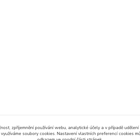
čnost, zpříjemnění používání webu, analytické účely a v případě udělení
y využíváme soubory cookies. Nastavení vlastních preferencí cookies mů
odkazem ve spodní části stránek.