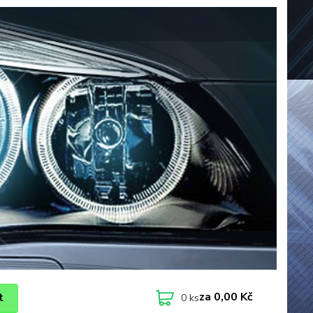
za
0,00 Kč
t
0
ks