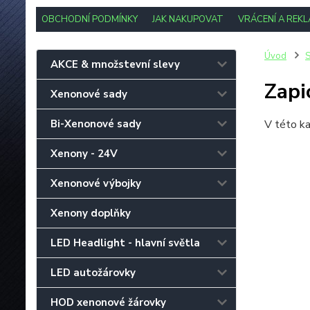
OBCHODNÍ PODMÍNKY
JAK NAKUPOVAT
VRÁCENÍ A REK
Úvod
S
AKCE & množstevní slevy
Zapi
Xenonové sady
Bi-Xenonové sady
V této ka
Xenony - 24V
Xenonové výbojky
Xenony doplňky
LED Headlight - hlavní světla
LED autožárovky
HOD xenonové žárovky