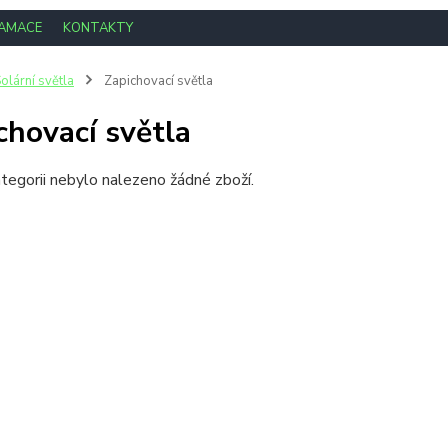
LAMACE
KONTAKTY
olární světla
Zapichovací světla
chovací světla
tegorii nebylo nalezeno žádné zboží.