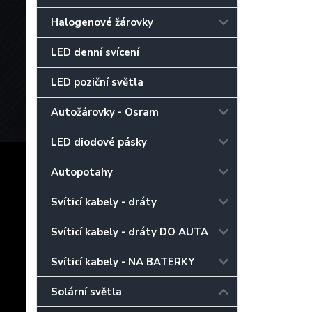
Halogenové žárovky
LED denní svícení
LED poziční světla
Autožárovky - Osram
LED diodové pásky
Autopotahy
Svíticí kabely - dráty
Svíticí kabely - dráty DO AUTA
Svíticí kabely - NA BATERKY
Solární světla