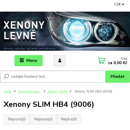
CZK
0
ks
Menu
za
0,00 Kč
Hledat
Úvod
Xenonové sady
Xenony SLIM
Xenony SLIM HB4 (9006)
Xenony SLIM HB4 (9006)
Nejnovější
Nejlevnější
Nejdražší