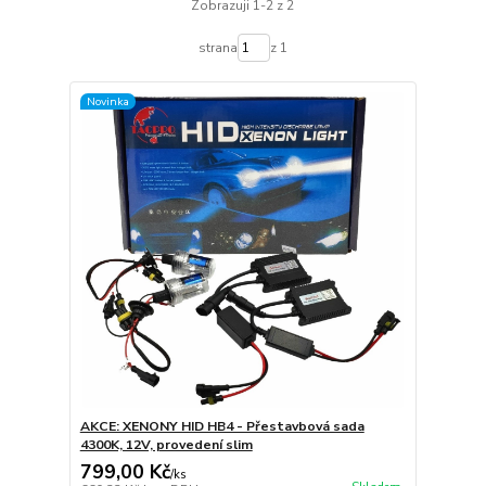
Zobrazuji 1-2 z 2
strana
z 1
Novinka
AKCE: XENONY HID HB4 - Přestavbová sada
4300K, 12V, provedení slim
799,00 Kč
/
ks