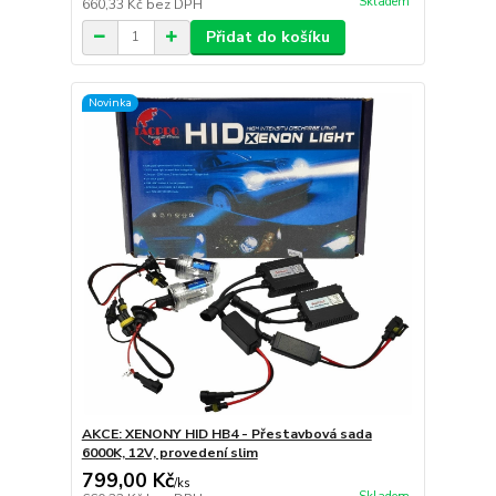
Skladem
660,33 Kč
bez DPH
Přidat do košíku
Novinka
AKCE: XENONY HID HB4 - Přestavbová sada
6000K, 12V, provedení slim
799,00 Kč
/
ks