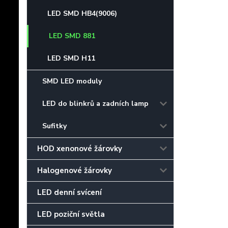
LED SMD HB4(9006)
LED SMD 881
LED SMD H11
SMD LED moduly
LED do blinkrů a zadních lamp
Sufitky
HOD xenonové žárovky
Halogenové žárovky
LED denní svícení
LED poziční světla