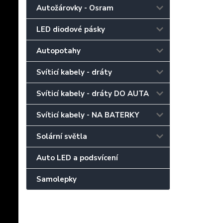
Autožárovky - Osram
LED diodové pásky
Autopotahy
Svíticí kabely - dráty
Svíticí kabely - dráty DO AUTA
Svíticí kabely - NA BATERKY
Solární světla
Auto LED a podsvícení
Samolepky