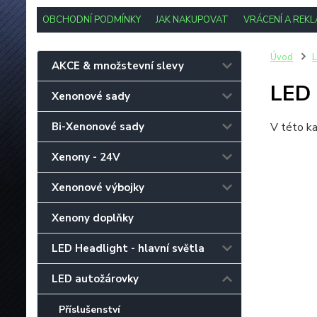
OBCHODNÍ PODMÍNKY
JAK NAKUPOVAT
VRÁCENÍ A REK
Úvod
L
AKCE & množstevní slevy
LED
Xenonové sady
Bi-Xenonové sady
V této ka
Xenony - 24V
Xenonové výbojky
Xenony doplňky
LED Headlight - hlavní světla
LED autožárovky
Příslušenství