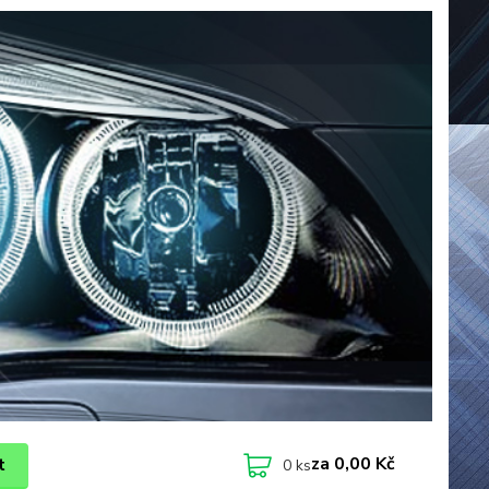
za
0,00 Kč
t
0
ks