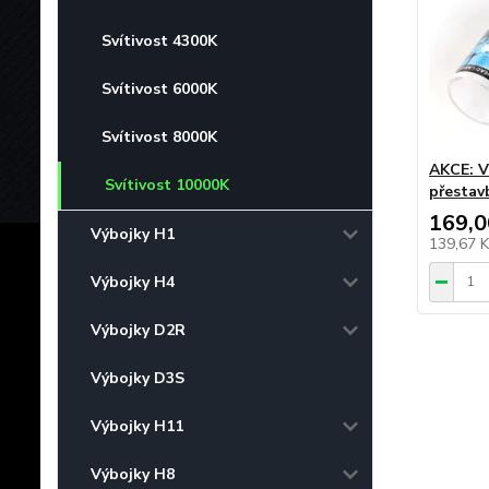
Svítivost 4300K
Svítivost 6000K
Svítivost 8000K
AKCE: V
Svítivost 10000K
přestav
169,0
Výbojky H1
139,67 
Výbojky H4
Výbojky D2R
Výbojky D3S
Výbojky H11
Výbojky H8