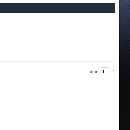
strana
z 1