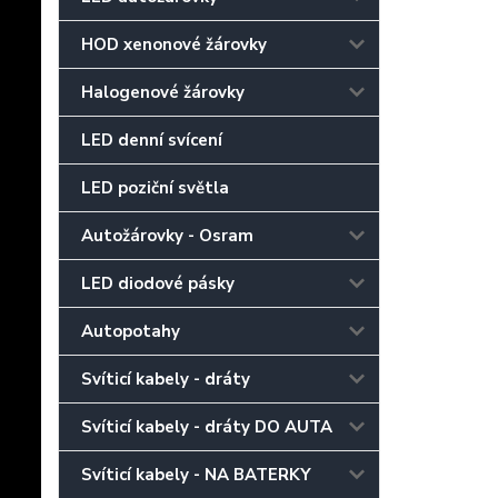
HOD xenonové žárovky
Halogenové žárovky
LED denní svícení
LED poziční světla
Autožárovky - Osram
LED diodové pásky
Autopotahy
Svíticí kabely - dráty
Svíticí kabely - dráty DO AUTA
Svíticí kabely - NA BATERKY