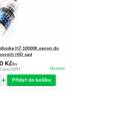
ýbojka H7 10000K xenon do
bových HID sad
0 Kč
/
ks
Skladem
Kč
bez DPH
Přidat do košíku