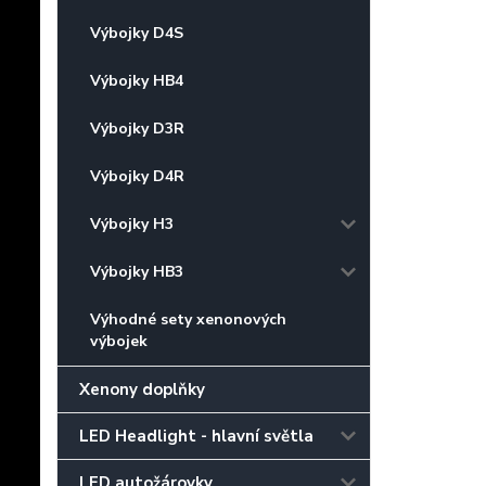
Výbojky D4S
Výbojky HB4
Výbojky D3R
Výbojky D4R
Výbojky H3
Výbojky HB3
Výhodné sety xenonových
výbojek
Xenony doplňky
LED Headlight - hlavní světla
LED autožárovky