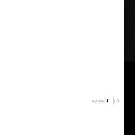
strana
z 1