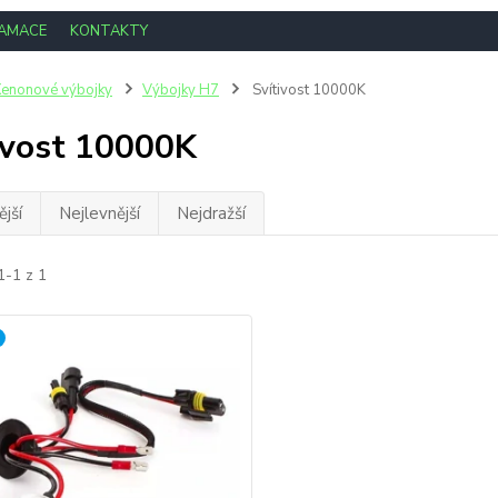
LAMACE
KONTAKTY
enonové výbojky
Výbojky H7
Svítivost 10000K
ivost 10000K
jší
Nejlevnější
Nejdražší
1-1 z 1