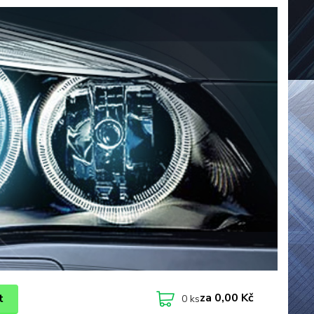
za
0,00 Kč
t
0
ks