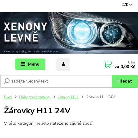
CZK
0
ks
Menu
za
0,00 Kč
Hledat
Úvod
Halogenové žárovky
Žárovky H11
Žárovky H11 24V
Žárovky H11 24V
V této kategorii nebylo nalezeno žádné zboží.