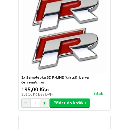
2x Samolepka 3D R-LINE (kratší), barva
červená/chrom
195,00 Kč
/
ks
Skladem
161,16 Kč
bez DPH
Přidat do košíku