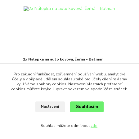
2x Nálepka na auto kovová, černá - Batman
195,00 Kč
/
ks
Skladem
161,16 Kč
bez DPH
Pro základní funkčnost, zpříjemnění používání webu, analytické
účely a v případě udělení souhlasu také pro účely cílení reklamy
Přidat do košíku
využíváme soubory cookies. Nastavení vlastních preferencí
cookies můžete kdykoli upravit odkazem ve spodní části stránek.
strana
z 1
Souhlasím
Nastavení
Souhlas můžete odmítnout
zde
.