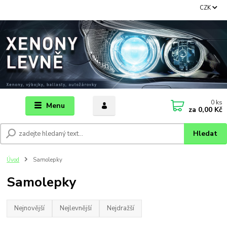
CZK
0
ks
Menu
za
0,00 Kč
Hledat
Úvod
Samolepky
Samolepky
Nejnovější
Nejlevnější
Nejdražší