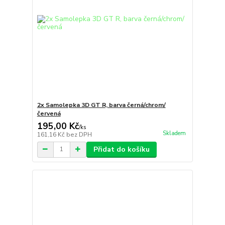
2x Samolepka 3D GT R, barva černá/chrom/
červená
195,00 Kč
/
ks
Skladem
161,16 Kč
bez DPH
Přidat do košíku