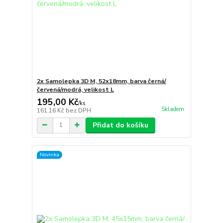
2x Samolepka 3D M, 52x18mm, barva černá/
červená/modrá, velikost L
195,00 Kč
/
ks
Skladem
161,16 Kč
bez DPH
Přidat do košíku
Novinka