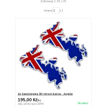
Zobrazuji 1-31 z 31
strana
z 1
2x Samolepka 3D chrom barva - Anglie
195,00 Kč
/
ks
Skladem
161,16 Kč
bez DPH