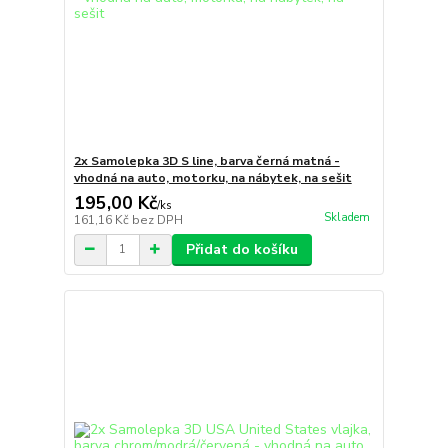
2x Samolepka 3D S line, barva černá matná -
vhodná na auto, motorku, na nábytek, na sešit
195,00 Kč
/
ks
Skladem
161,16 Kč
bez DPH
Přidat do košíku