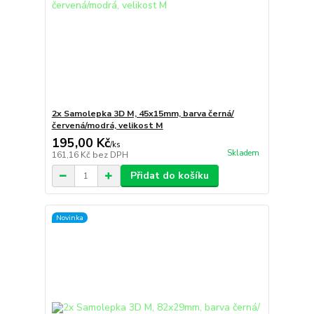
2x Samolepka 3D M, 45x15mm, barva černá/
červená/modrá, velikost M
195,00 Kč
/
ks
Skladem
161,16 Kč
bez DPH
Přidat do košíku
Novinka