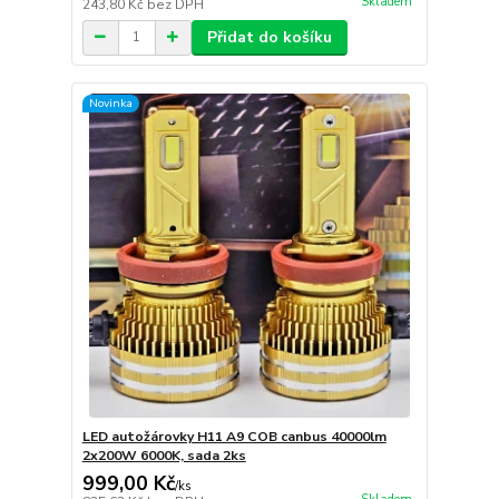
Skladem
243,80 Kč
bez DPH
Přidat do košíku
Novinka
LED autožárovky H11 A9 COB canbus 40000lm
2x200W 6000K, sada 2ks
999,00 Kč
/
ks