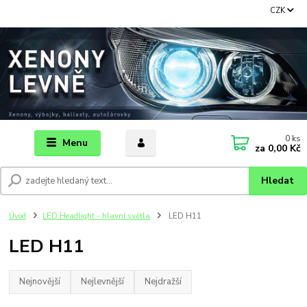
CZK
0
ks
Menu
za
0,00 Kč
Hledat
Úvod
LED Headlight - hlavní světla
LED H11
LED H11
Nejnovější
Nejlevnější
Nejdražší