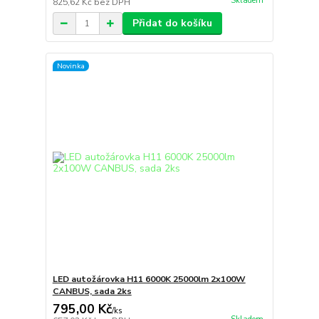
Skladem
825,62 Kč
bez DPH
Přidat do košíku
Novinka
LED autožárovka H11 6000K 25000lm 2x100W
CANBUS, sada 2ks
795,00 Kč
/
ks