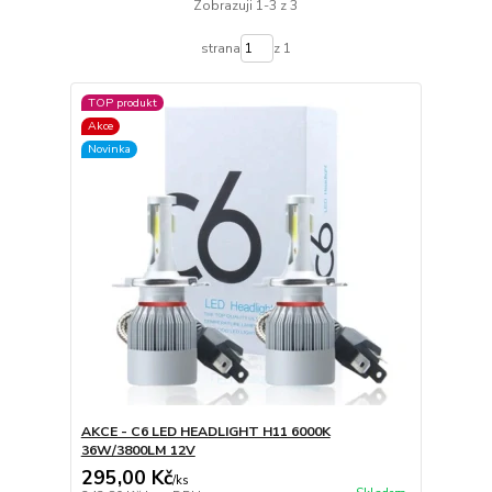
Zobrazuji 1-3 z 3
strana
z 1
TOP produkt
Akce
Novinka
AKCE - C6 LED HEADLIGHT H11 6000K
36W/3800LM 12V
295,00 Kč
/
ks