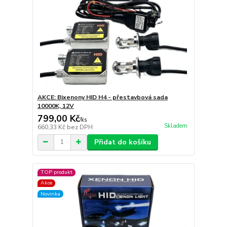
AKCE: Bixenony HID H4 - přestavbová sada
10000K, 12V
799,00 Kč
/
ks
Skladem
660,33 Kč
bez DPH
Přidat do košíku
TOP produkt
Akce
Novinka