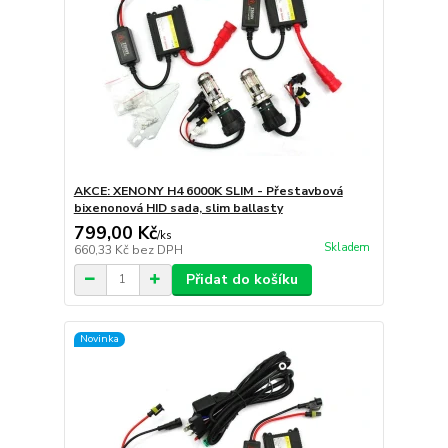
AKCE: XENONY H4 6000K SLIM - Přestavbová
bixenonová HID sada, slim ballasty
799,00 Kč
/
ks
Skladem
660,33 Kč
bez DPH
Přidat do košíku
Novinka