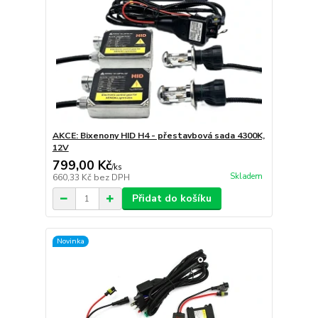
AKCE: Bixenony HID H4 - přestavbová sada 4300K,
12V
799,00 Kč
/
ks
Skladem
660,33 Kč
bez DPH
Přidat do košíku
Novinka