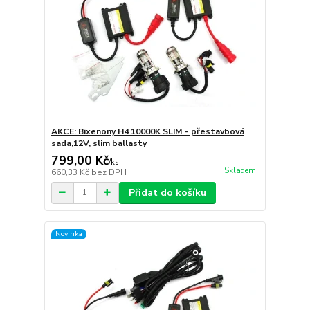
AKCE: Bixenony H4 10000K SLIM - přestavbová
sada,12V, slim ballasty
799,00 Kč
/
ks
Skladem
660,33 Kč
bez DPH
Přidat do košíku
Novinka