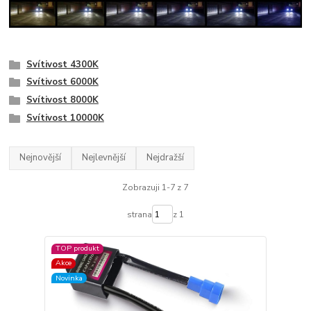
Svítivost 4300K
Svítivost 6000K
Svítivost 8000K
Svítivost 10000K
Nejnovější
Nejlevnější
Nejdražší
Zobrazuji 1-7 z 7
strana
z 1
TOP produkt
Akce
Novinka