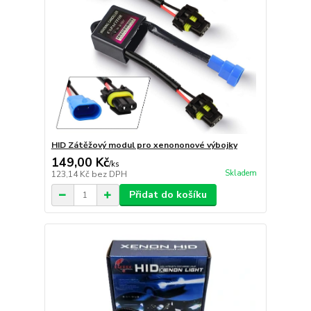
HID Zátěžový modul pro xenononové výbojky
149,00 Kč
/
ks
Skladem
123,14 Kč
bez DPH
Přidat do košíku