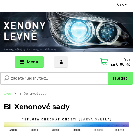
CZK
0
ks
Menu
za
0,00 Kč
Hledat
Úvod
Bi-Xenonové sady
Bi-Xenonové sady