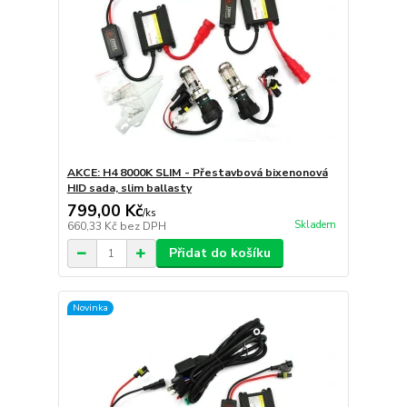
AKCE: H4 8000K SLIM - Přestavbová bixenonová
HID sada, slim ballasty
799,00 Kč
/
ks
Skladem
660,33 Kč
bez DPH
Přidat do košíku
Novinka