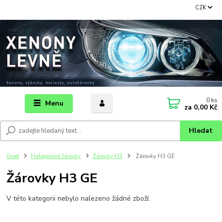
CZK
0
ks
Menu
za
0,00 Kč
Hledat
Úvod
Halogenové žárovky
Žárovky H3
Žárovky H3 GE
Žárovky H3 GE
V této kategorii nebylo nalezeno žádné zboží.