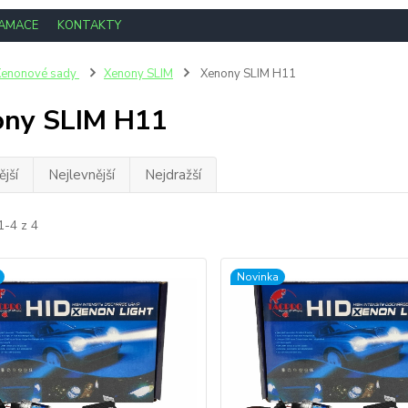
LAMACE
KONTAKTY
Xenonové sady
Xenony SLIM
Xenony SLIM H11
ony SLIM H11
jší
Nejlevnější
Nejdražší
1-4 z 4
Novinka