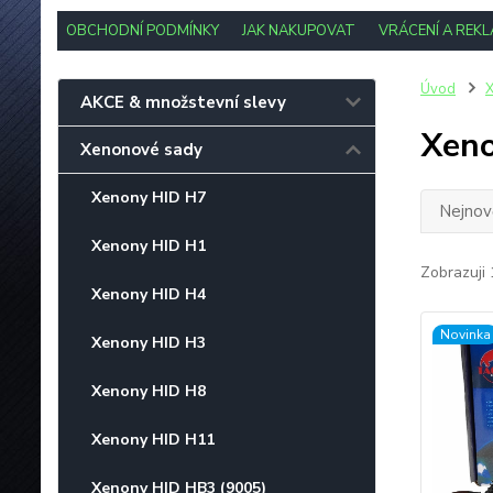
OBCHODNÍ PODMÍNKY
JAK NAKUPOVAT
VRÁCENÍ A REK
Úvod
AKCE & množstevní slevy
Xen
Xenonové sady
Xenony HID H7
Nejnově
Xenony HID H1
Zobrazuji 
Xenony HID H4
Novinka
Xenony HID H3
Xenony HID H8
Xenony HID H11
Xenony HID HB3 (9005)