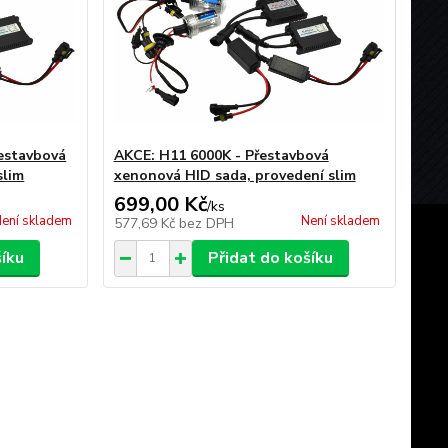
estavbová
AKCE: H11 6000K - Přestavbová
slim
xenonová HID sada, provedení slim
699,00 Kč
/
ks
ení skladem
Není skladem
577,69 Kč
bez DPH
šíku
Přidat do košíku