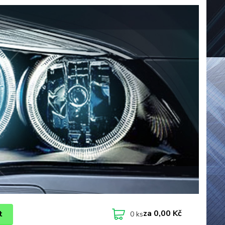
za
0,00 Kč
t
0
ks