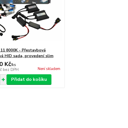
11 8000K - Přestavbová
á HID sada, provedení slim
0 Kč
/
ks
Není skladem
Kč
bez DPH
Přidat do košíku