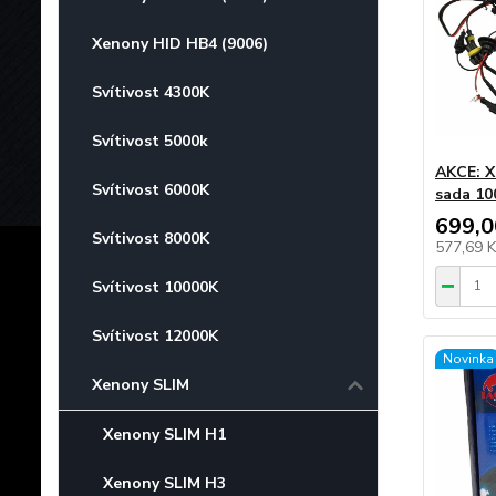
Xenony HID HB4 (9006)
Svítivost 4300K
Svítivost 5000k
AKCE: X
Svítivost 6000K
sada 10
699,0
Svítivost 8000K
577,69 
Svítivost 10000K
Svítivost 12000K
Novinka
Xenony SLIM
Xenony SLIM H1
Xenony SLIM H3