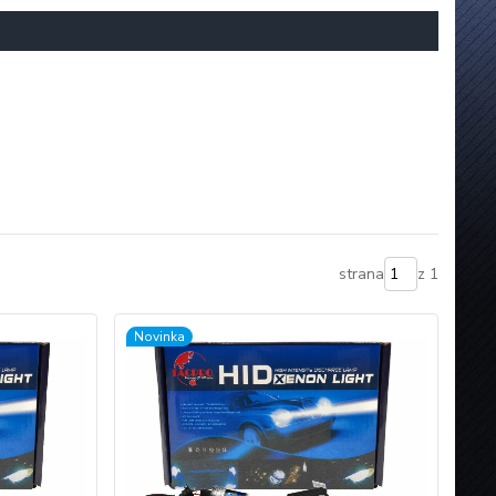
strana
z 1
Novinka