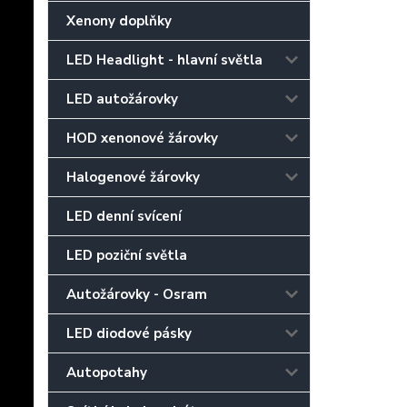
Xenony doplňky
LED Headlight - hlavní světla
LED autožárovky
HOD xenonové žárovky
Halogenové žárovky
LED denní svícení
LED poziční světla
Autožárovky - Osram
LED diodové pásky
Autopotahy