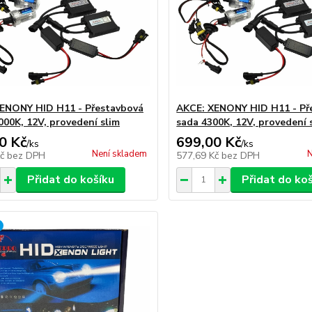
ENONY HID H11 - Přestavbová
AKCE: XENONY HID H11 - Př
000K, 12V, provedení slim
sada 4300K, 12V, provedení 
0 Kč
699,00 Kč
/
ks
/
ks
Není skladem
N
Kč
bez DPH
577,69 Kč
bez DPH
Přidat do košíku
Přidat do ko