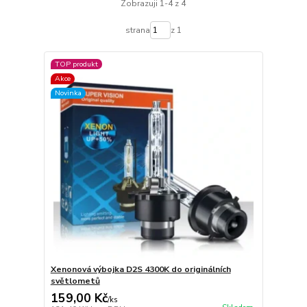
Zobrazuji 1-4 z 4
strana
z 1
TOP produkt
Akce
Novinka
Xenonová výbojka D2S 4300K do originálních
světlometů
159,00 Kč
/
ks