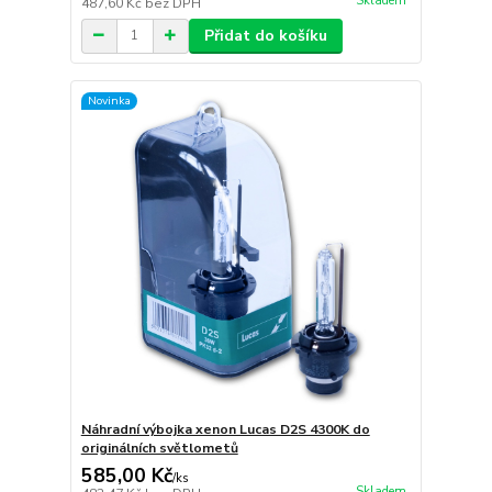
Skladem
487,60 Kč
bez DPH
Přidat do košíku
Novinka
Náhradní výbojka xenon Lucas D2S 4300K do
originálních světlometů
585,00 Kč
/
ks
Skladem