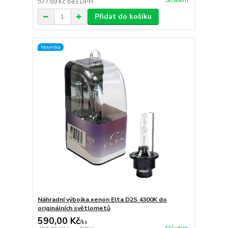
Skladem
577,69 Kč
bez DPH
Přidat do košíku
Novinka
Náhradní výbojka xenon Elta D2S 4300K do
originálních světlometů
590,00 Kč
/
ks