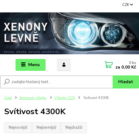
CZK
0
ks
Menu
za
0,00 Kč
Hledat
Úvod
Xenonové výbojky
Výbojky D2S
Svítivost 4300K
Svítivost 4300K
Nejnovější
Nejlevnější
Nejdražší