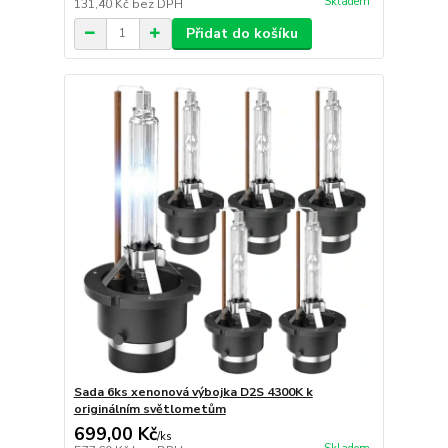
Skladem
131,40 Kč
bez DPH
Přidat do košíku
Sada 6ks xenonová výbojka D2S 4300K k
originálním světlometům
699,00 Kč
/
ks