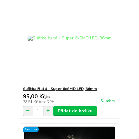
Sufitka žlutá - Super 6xSMD LED, 36mm
95,00 Kč
/
ks
Skladem
78,51 Kč
bez DPH
Přidat do košíku
Novinka