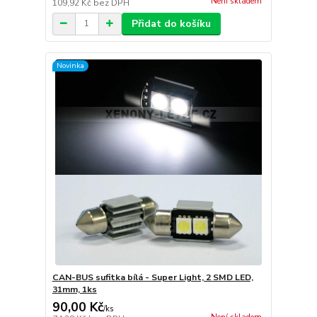
Není skladem
109,92 Kč
bez DPH
Přidat do košíku
Novinka
CAN-BUS sufitka bílá - Super Light, 2 SMD LED,
31mm, 1ks
90,00 Kč
/
ks