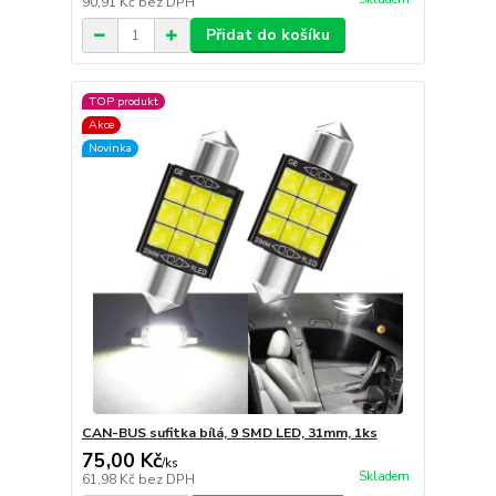
90,91 Kč
bez DPH
Přidat do košíku
TOP produkt
Akce
Novinka
CAN-BUS sufitka bílá, 9 SMD LED, 31mm, 1ks
75,00 Kč
/
ks
Skladem
61,98 Kč
bez DPH