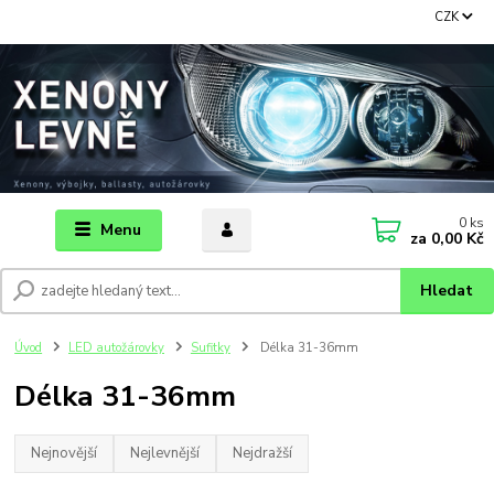
CZK
0
ks
Menu
za
0,00 Kč
Hledat
Úvod
LED autožárovky
Sufitky
Délka 31-36mm
Délka 31-36mm
Nejnovější
Nejlevnější
Nejdražší