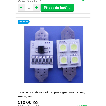
Skladem
90,91 Kč
bez DPH
Přidat do košíku
Novinka
CAN-BUS sufitka bílá - Super Light, 4 SMD LED,
36mm, 1ks
110,00 Kč
/
ks
Skladem