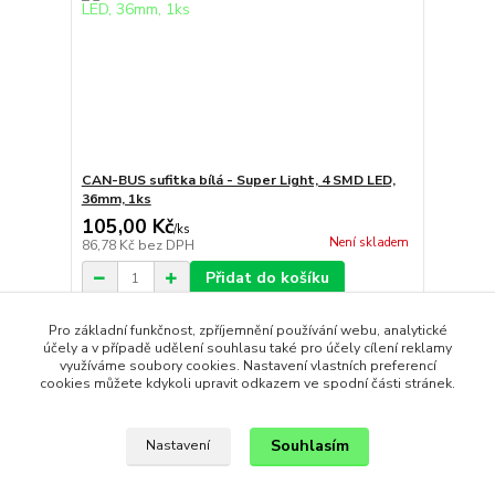
CAN-BUS sufitka bílá - Super Light, 4 SMD LED,
36mm, 1ks
105,00 Kč
/
ks
Není skladem
86,78 Kč
bez DPH
Přidat do košíku
Pro základní funkčnost, zpříjemnění používání webu, analytické
účely a v případě udělení souhlasu také pro účely cílení reklamy
strana
z 1
využíváme soubory cookies. Nastavení vlastních preferencí
cookies můžete kdykoli upravit odkazem ve spodní části stránek.
Souhlasím
Nastavení