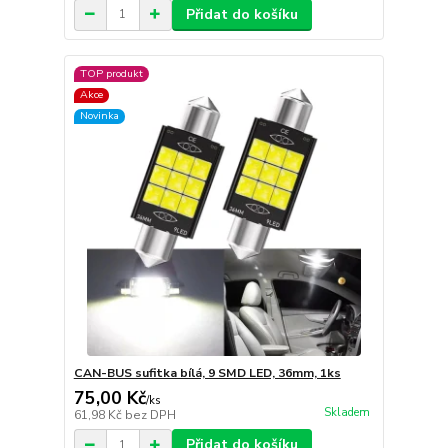
Přidat do košíku
TOP produkt
Akce
Novinka
CAN-BUS sufitka bílá, 9 SMD LED, 36mm, 1ks
75,00 Kč
/
ks
Skladem
61,98 Kč
bez DPH
Přidat do košíku