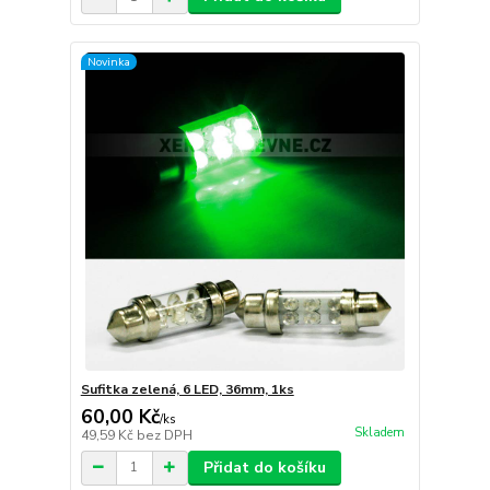
Novinka
Sufitka zelená, 6 LED, 36mm, 1ks
60,00 Kč
/
ks
Skladem
49,59 Kč
bez DPH
Přidat do košíku