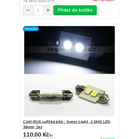
Není skladem
74,38 Kč
bez DPH
Přidat do košíku
Novinka
CAN-BUS sufitka bílá - Super Light, 2 SMD LED,
36mm, 1ks
110,00 Kč
/
ks