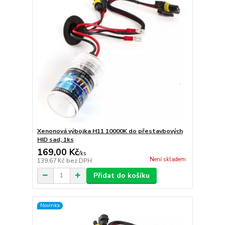
Xenonová výbojka H11 10000K do přestavbových
HID sad, 1ks
169,00 Kč
/
ks
Není skladem
139,67 Kč
bez DPH
Přidat do košíku
Novinka