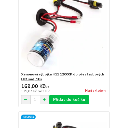
Xenonová výbojka H11 12000K do přestavbových
HID sad, 1ks
169,00 Kč
/
ks
Není skladem
139,67 Kč
bez DPH
Přidat do košíku
Novinka