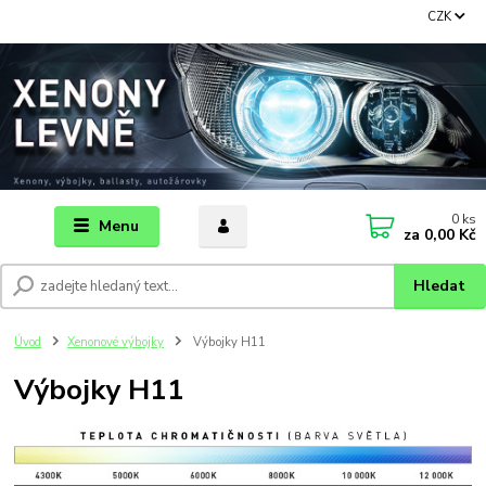
CZK
0
ks
Menu
za
0,00 Kč
Hledat
Úvod
Xenonové výbojky
Výbojky H11
Výbojky H11