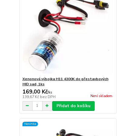
Xenonová výbojka H11 4300K do přestavbových
HID sad, 1ks
169,00 Kč
/
ks
Není skladem
139,67 Kč
bez DPH
Přidat do košíku
Novinka