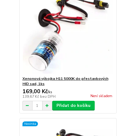
Xenonová výbojka H11 5000K do přestavbových
HID sad, 1ks
169,00 Kč
/
ks
Není skladem
139,67 Kč
bez DPH
Přidat do košíku
Novinka