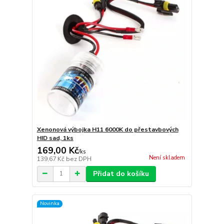
Xenonová výbojka H11 6000K do přestavbových
HID sad, 1ks
169,00 Kč
/
ks
Není skladem
139,67 Kč
bez DPH
Přidat do košíku
Novinka