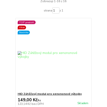
Zobrazuji 1-16 z 16
strana
z 1
TOP produkt
Akce
Novinka
HID Zátěžový modul pro xenononové výbojky
149,00 Kč
/
ks
Skladem
123,14 Kč
bez DPH