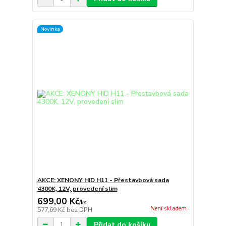
Novinka
AKCE: XENONY HID H11 - Přestavbová sada
4300K, 12V, provedení slim
699,00 Kč
/
ks
Není skladem
577,69 Kč
bez DPH
Přidat do košíku