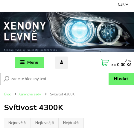
CZK
0
ks
Menu
za
0,00 Kč
Hledat
Úvod
Xenonové sady
Svítivost 4300K
Svítivost 4300K
Nejnovější
Nejlevnější
Nejdražší