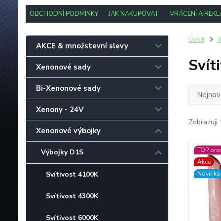
OBCHODNÍ PODMÍNKY
JAK NAKUPOVAT
VRÁCENÍ A REK
Úvod
X
AKCE & množstevní slevy
Svít
Xenonové sady
Bi-Xenonové sady
Nejnově
Xenony - 24V
Zobrazuji 
Xenonové výbojky
TOP pro
Výbojky D1S
Akce
Svítivost 4100K
Novinka
Svítivost 4300K
Svítivost 6000K