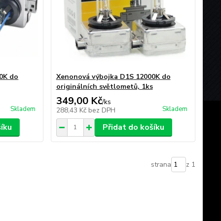
0K do
Xenonová výbojka D1S 12000K do
originálních světlometů, 1ks
349,00 Kč
/
ks
Skladem
Skladem
288,43 Kč
bez DPH
šíku
Přidat do košíku
strana
z 1