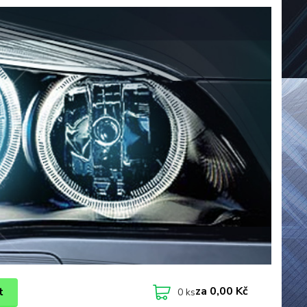
za
0,00 Kč
t
0
ks