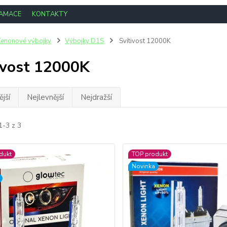
LAMACE
KONTAKTY
enonové výbojky
Výbojky D1S
Svítivost 12000K
ivost 12000K
jší
Nejlevnější
Nejdražší
1-3 z 3
dukt
TOP produkt
Novinka