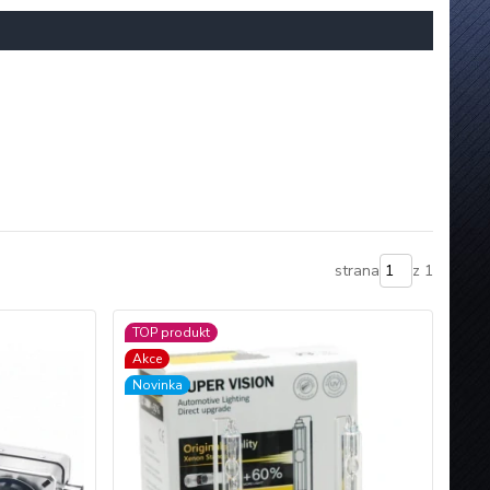
strana
z 1
TOP produkt
Akce
Novinka