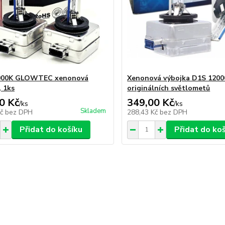
000K GLOWTEC xenonová
Xenonová výbojka D1S 1200
, 1ks
originálních světlometů
0 Kč
349,00 Kč
/
ks
/
ks
Skladem
Kč
bez DPH
288,43 Kč
bez DPH
Přidat do košíku
Přidat do ko