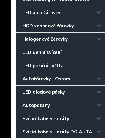
LED autožárovky
HOD xenonové žárovky
Halogenové žárovky
LED denní svícení
LED poziční světla
Autožárovky - Osram
LED diodové pásky
Autopotahy
Svíticí kabely - dráty
Svíticí kabely - dráty DO AUTA