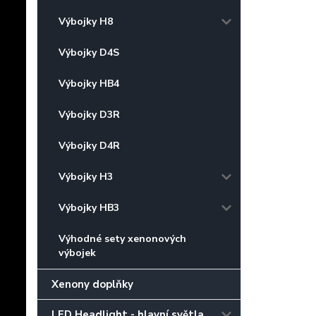
Výbojky H8
Výbojky D4S
Výbojky HB4
Výbojky D3R
Výbojky D4R
Výbojky H3
Výbojky HB3
Výhodné sety xenonových
výbojek
Xenony doplňky
LED Headlight - hlavní světla