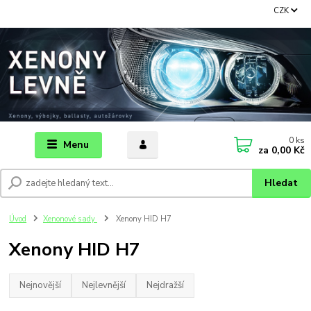
CZK
0
ks
Menu
za
0,00 Kč
Hledat
Úvod
Xenonové sady
Xenony HID H7
Xenony HID H7
Nejnovější
Nejlevnější
Nejdražší