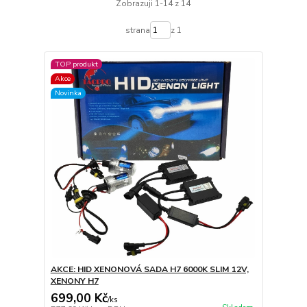
Zobrazuji 1-14 z 14
strana
z 1
TOP produkt
Akce
Novinka
AKCE: HID XENONOVÁ SADA H7 6000K SLIM 12V,
XENONY H7
699,00 Kč
/
ks