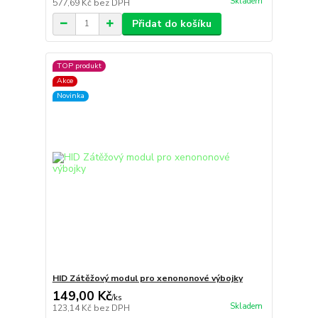
Skladem
577,69 Kč
bez DPH
Přidat do košíku
TOP produkt
Akce
Novinka
HID Zátěžový modul pro xenononové výbojky
149,00 Kč
/
ks
Skladem
123,14 Kč
bez DPH