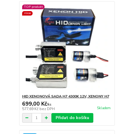
TOP produkt
Akce
HID XENONOVÁ SADA H7 4300K 12V, XENONY H7
699,00 Kč
/
ks
Skladem
577,69 Kč
bez DPH
Přidat do košíku