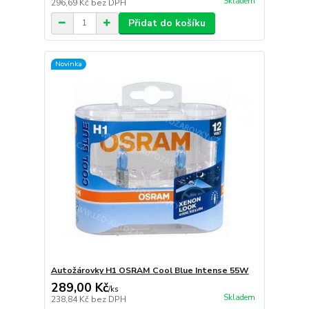
Skladem
296,69 Kč
bez DPH
Přidat do košíku
Novinka
Autožárovky H1 OSRAM Cool Blue Intense 55W
289,00 Kč
/
ks
Skladem
238,84 Kč
bez DPH