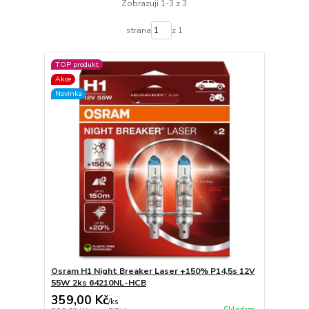
Zobrazuji 1-3 z 3
strana
z 1
TOP produkt
Akce
Novinka
Osram H1 Night Breaker Laser +150% P14,5s 12V
55W 2ks 64210NL-HCB
359,00 Kč
/
ks