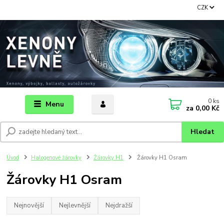
CZK
0
ks
Menu
za
0,00 Kč
Hledat
Úvod
Halogenové žárovky
Žárovky H1
Žárovky H1 Osram
Žárovky H1 Osram
Nejnovější
Nejlevnější
Nejdražší