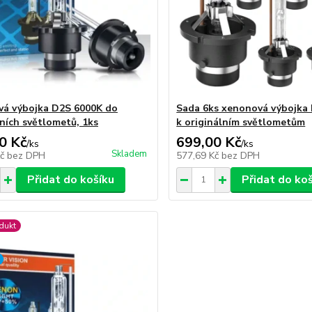
á výbojka D2S 6000K do
Sada 6ks xenonová výbojka
lních světlometů, 1ks
k originálním světlometům
0 Kč
699,00 Kč
/
ks
/
ks
Skladem
Kč
bez DPH
577,69 Kč
bez DPH
Přidat do košíku
Přidat do ko
dukt