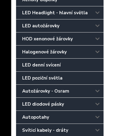
LED Headlight - hlavní světla
LED autožárovky
HOD xenonové žárovky
Halogenové žárovky
LED denní svícení
LED poziční světla
Autožárovky - Osram
LED diodové pásky
Autopotahy
Svíticí kabely - dráty