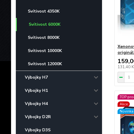
Svítivost 4350K
Svítivost 6000K
Svítivost 8000K
Xenonov
Svítivost 10000K
originá
159,0
Svítivost 12000K
131,40 
Výbojky H7
Výbojky H1
TOP pro
Výbojky H4
Akce
Novinka
Výbojky D2R
Výbojky D3S