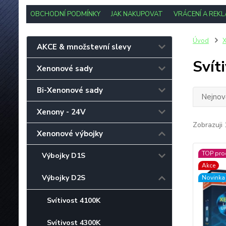
OBCHODNÍ PODMÍNKY
JAK NAKUPOVAT
VRÁCENÍ A REK
Úvod
X
AKCE & množstevní slevy
Svít
Xenonové sady
Bi-Xenonové sady
Nejnově
Xenony - 24V
Zobrazuji 
Xenonové výbojky
TOP pro
Výbojky D1S
Akce
Výbojky D2S
Novinka
Svítivost 4100K
Svítivost 4300K