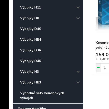
Výbojky H11
Výbojky H8
Výbojky D4S
Výbojky HB4
Xenonov
originá
Výbojky D3R
159,0
131,40 
Výbojky D4R
Výbojky H3
Výbojky HB3
Výhodné sety xenonových
výbojek
Xenony doplňky