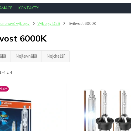
LAMACE
KONTAKTY
enonové výbojky
Výbojky D2S
Svítivost 6000K
ivost 6000K
jší
Nejlevnější
Nejdražší
1-4 z 4
dukt