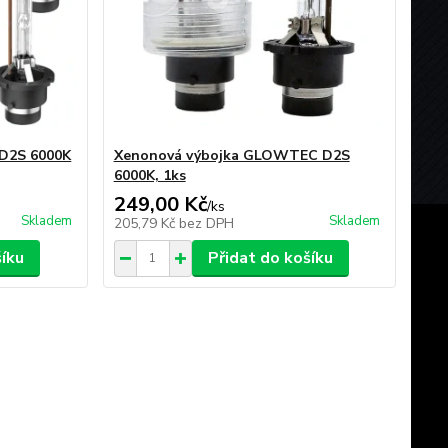
 D2S 6000K
Xenonová výbojka GLOWTEC D2S
6000K, 1ks
249,00 Kč
/
ks
Skladem
Skladem
205,79 Kč
bez DPH
šíku
Přidat do košíku