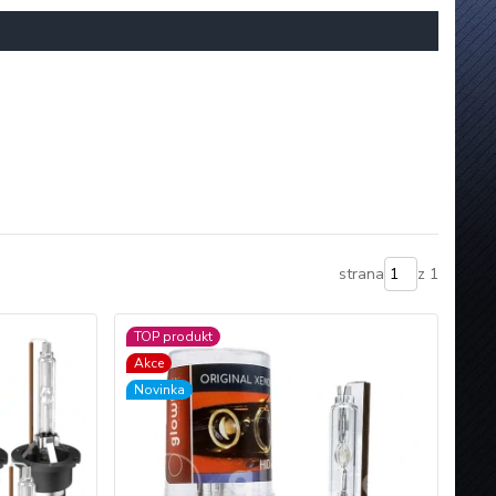
strana
z 1
TOP produkt
Akce
Novinka