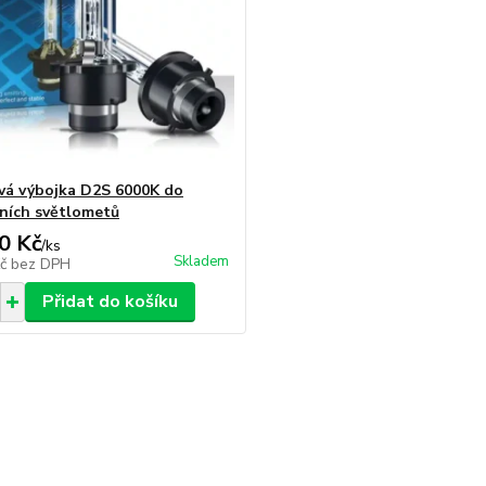
á výbojka D2S 6000K do
lních světlometů
0 Kč
/
ks
Skladem
Kč
bez DPH
Přidat do košíku