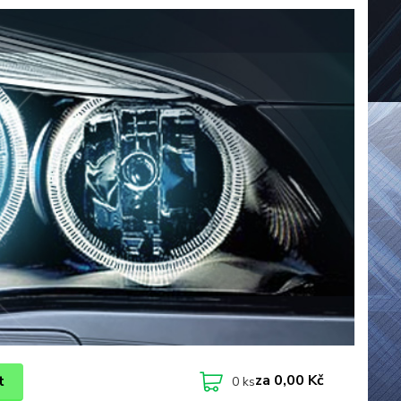
za
0,00 Kč
t
0
ks