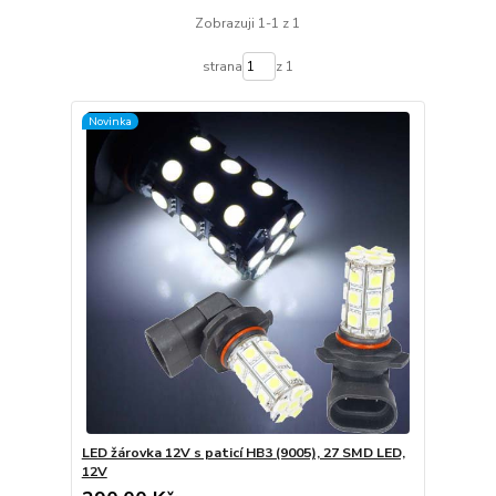
Zobrazuji 1-1 z 1
strana
z 1
Novinka
LED žárovka 12V s paticí HB3 (9005), 27 SMD LED,
12V