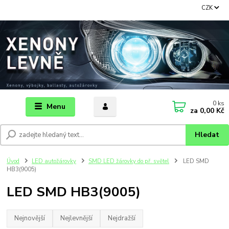
CZK
0
ks
Menu
za
0,00 Kč
Hledat
Úvod
LED autožárovky
SMD LED žárovky do př. světel
LED SMD
HB3(9005)
LED SMD HB3(9005)
Nejnovější
Nejlevnější
Nejdražší