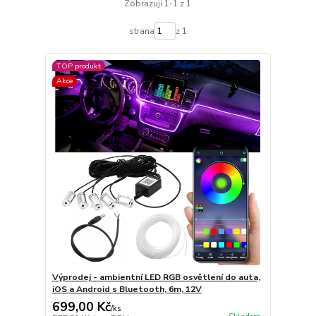
Zobrazuji 1-1 z 1
strana
z 1
TOP produkt
Akce
Výprodej - ambientní LED RGB osvětlení do auta,
iOS a Android s Bluetooth, 6m, 12V
699,00 Kč
/
ks