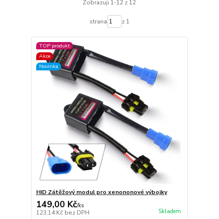
Zobrazuji 1-12 z 12
strana
z 1
TOP produkt
Akce
Novinka
HID Zátěžový modul pro xenononové výbojky
149,00 Kč
/
ks
Skladem
123,14 Kč
bez DPH