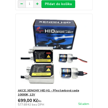
Přidat do košíku
AKCE: XENONY HID H1 - Přestavbová sada
10000K, 12V
699,00 Kč
/
ks
Skladem
577,69 Kč
bez DPH