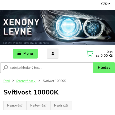
CZK
0
ks
Menu
za
0,00 Kč
Hledat
Úvod
Xenonové sady
Svítivost 10000K
Svítivost 10000K
Nejnovější
Nejlevnější
Nejdražší