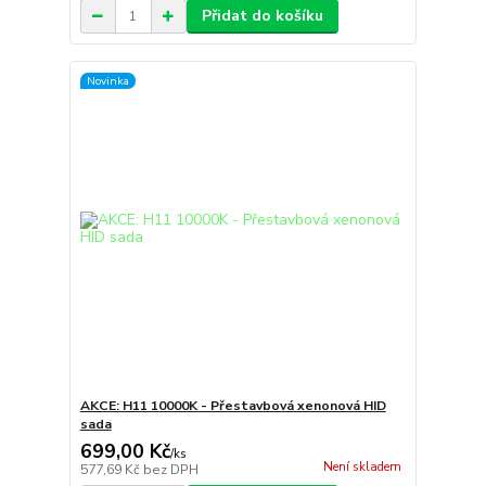
Přidat do košíku
Novinka
AKCE: H11 10000K - Přestavbová xenonová HID
sada
699,00 Kč
/
ks
Není skladem
577,69 Kč
bez DPH