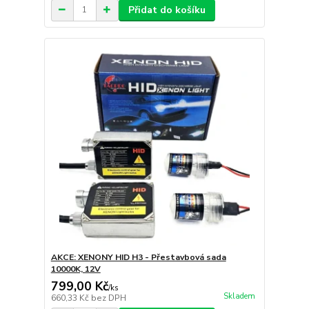
Přidat do košíku
AKCE: XENONY HID H3 - Přestavbová sada
10000K, 12V
799,00 Kč
/
ks
Skladem
660,33 Kč
bez DPH