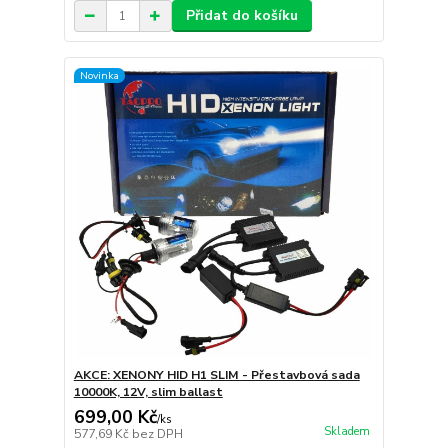
Přidat do košíku
Novinka
AKCE: XENONY HID H1 SLIM - Přestavbová sada
10000K, 12V, slim ballast
699,00 Kč
/
ks
Skladem
577,69 Kč
bez DPH