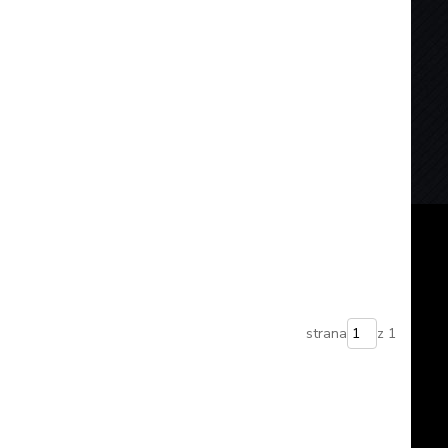
strana
z 1