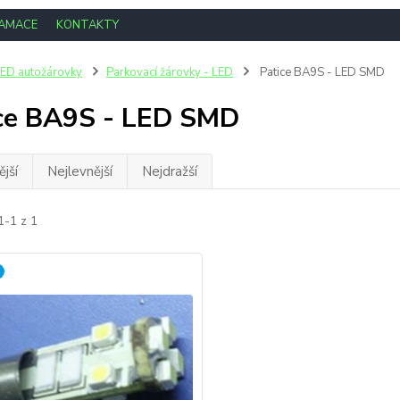
LAMACE
KONTAKTY
ED autožárovky
Parkovací žárovky - LED
Patice BA9S - LED SMD
ce BA9S - LED SMD
jší
Nejlevnější
Nejdražší
1-1 z 1