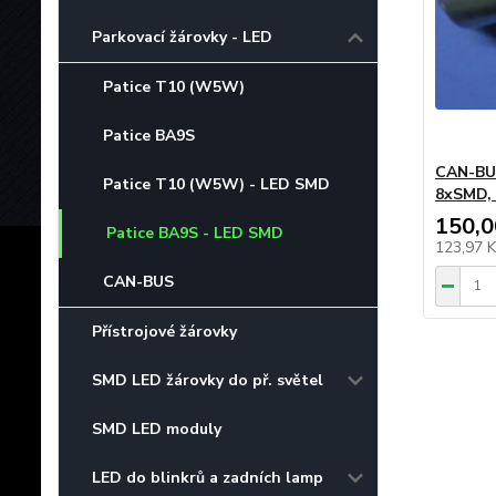
Parkovací žárovky - LED
Patice T10 (W5W)
Patice BA9S
CAN-BUS
Patice T10 (W5W) - LED SMD
8xSMD, 
150,0
Patice BA9S - LED SMD
123,97 
CAN-BUS
Přístrojové žárovky
SMD LED žárovky do př. světel
SMD LED moduly
LED do blinkrů a zadních lamp