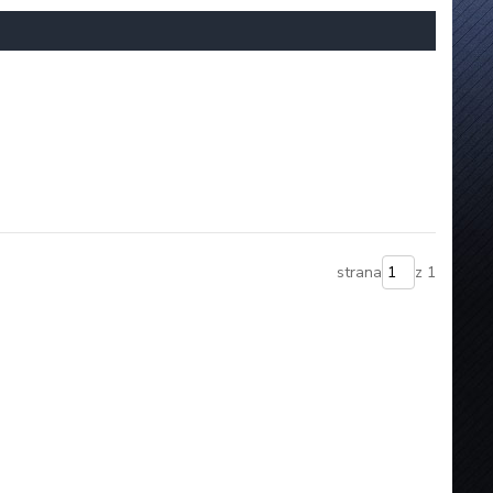
strana
z 1