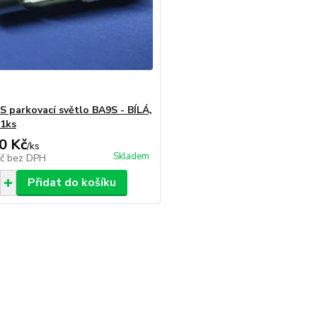
 parkovací světlo BA9S - BÍLÁ,
1ks
0 Kč
/
ks
Skladem
Kč
bez DPH
Přidat do košíku