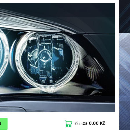
za
0,00 Kč
t
0
ks