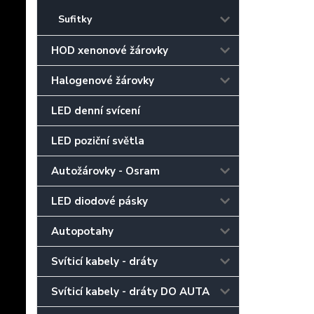
Sufitky
HOD xenonové žárovky
Halogenové žárovky
LED denní svícení
LED poziční světla
Autožárovky - Osram
LED diodové pásky
Autopotahy
Svíticí kabely - dráty
Svíticí kabely - dráty DO AUTA