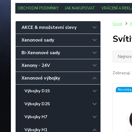
OBCHODNÍ PODMÍNKY
JAK NAKUPOVAT
VRÁCENÍ A REK
Úvod
X
AKCE & množstevní slevy
Svít
Xenonové sady
Bi-Xenonové sady
Nejnově
Xenony - 24V
Zobrazuji 
Xenonové výbojky
Novinka
Výbojky D1S
Výbojky D2S
Výbojky H7
Výbojky H1