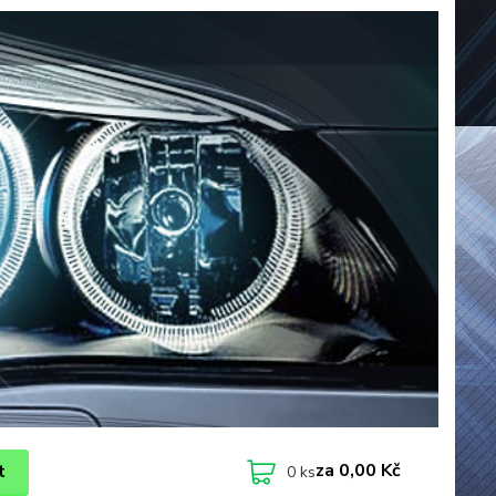
za
0,00 Kč
t
0
ks