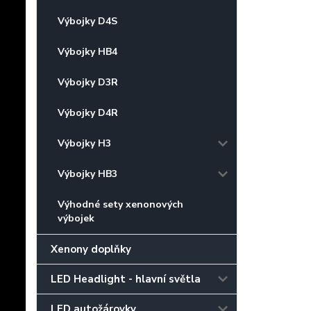
Výbojky D4S
Výbojky HB4
Výbojky D3R
Výbojky D4R
Výbojky H3
Výbojky HB3
Výhodné sety xenonových
výbojek
Xenony doplňky
LED Headlight - hlavní světla
LED autožárovky