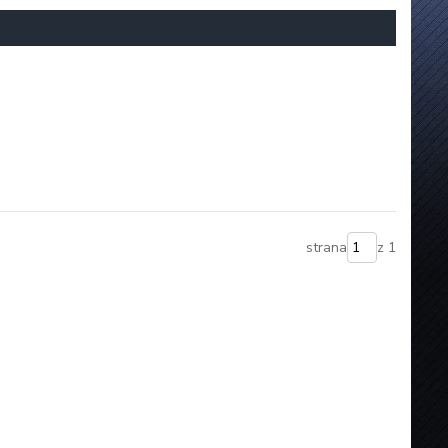
strana
z 1