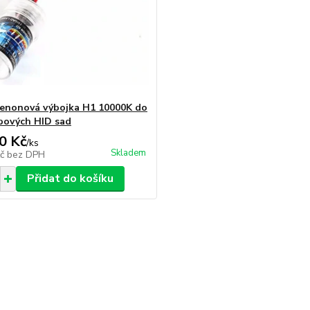
enonová výbojka H1 10000K do
bových HID sad
0 Kč
/
ks
Skladem
Kč
bez DPH
Přidat do košíku