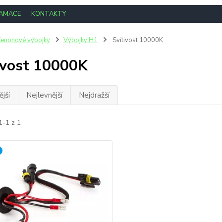
LAMACE
KONTAKTY
enonové výbojky
Výbojky H1
Svítivost 10000K
ivost 10000K
jší
Nejlevnější
Nejdražší
1-1 z 1