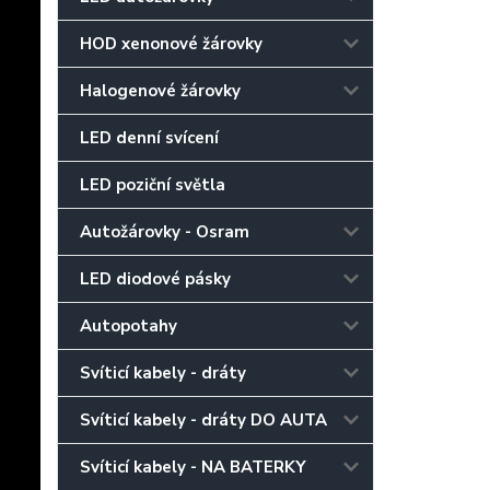
HOD xenonové žárovky
Halogenové žárovky
LED denní svícení
LED poziční světla
Autožárovky - Osram
LED diodové pásky
Autopotahy
Svíticí kabely - dráty
Svíticí kabely - dráty DO AUTA
Svíticí kabely - NA BATERKY