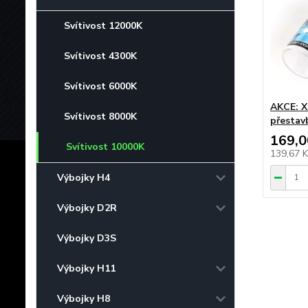
Svítivost 12000K
Svítivost 4300K
Svítivost 6000K
AKCE: X
Svítivost 8000K
přestav
169,0
Svítivost 10000K
139,67 
Výbojky H4
Výbojky D2R
Výbojky D3S
Výbojky H11
Výbojky H8