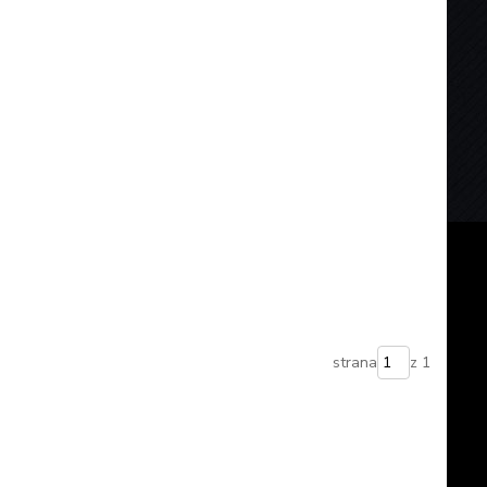
strana
z 1