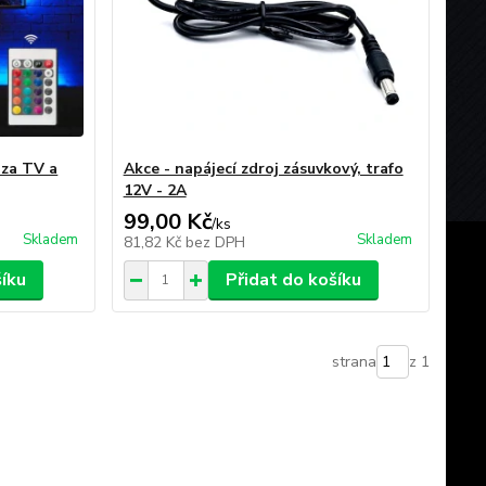
za TV a
Akce - napájecí zdroj zásuvkový, trafo
12V - 2A
99,00 Kč
/
ks
Skladem
Skladem
81,82 Kč
bez DPH
šíku
Přidat do košíku
strana
z 1