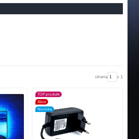
strana
z 1
TOP produkt
Akce
Novinka