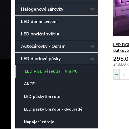
Halogenové žárovky
LED denní svícení
LED poziční světla
LED RGB
Autožárovky - Osram
dálkové
295,0
LED diodové pásky
243,80 
LED RGB pásek za TV a PC
AKCE
LED pásky 5m role
LED pásky 5m role - dvouřadé
Napájecí zdroje