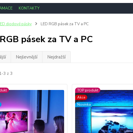
LAMACE
KONTAKTY
ED diodové pásky
LED RGB pásek za TV a PC
RGB pásek za TV a PC
jší
Nejlevnější
Nejdražší
1-3 z 3
dukt
TOP produkt
Akce
Novinka