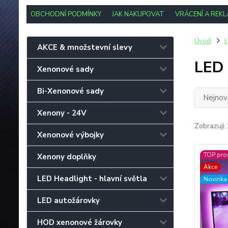
OBCHODNÍ PODMÍNKY
JAK NAKUPOVAT
VRÁCENÍ A REK
Úvod
L
AKCE & množstevní slevy
LED 
Xenonové sady
Bi-Xenonové sady
Nejnově
Xenony - 24V
Zobrazuji 
Xenonové výbojky
TOP pro
Xenony doplňky
Akce
LED Headlight - hlavní světla
Novinka
LED autožárovky
HOD xenonové žárovky