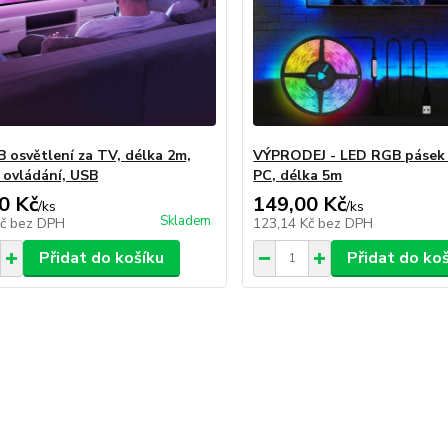
 osvětlení za TV, délka 2m,
VÝPRODEJ - LED RGB pásek 
 ovládání, USB
PC, délka 5m
0 Kč
149,00 Kč
/
ks
/
ks
Skladem
Kč
bez DPH
123,14 Kč
bez DPH
Přidat do košíku
Přidat do ko