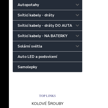
Autopotahy
Svíticí kabely - dráty
Svíticí kabely - dráty DO AUTA
Svíticí kabely - NA BATERKY
Solární světla
Auto LED a podsvícení
Samolepky
TOP LINKS
KOLOVÉ ŠROUBY