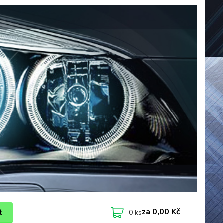
za
0,00 Kč
t
0
ks