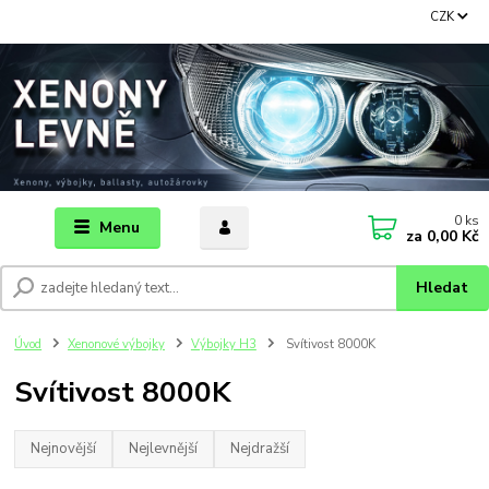
CZK
0
ks
Menu
za
0,00 Kč
Hledat
Úvod
Xenonové výbojky
Výbojky H3
Svítivost 8000K
Svítivost 8000K
Nejnovější
Nejlevnější
Nejdražší