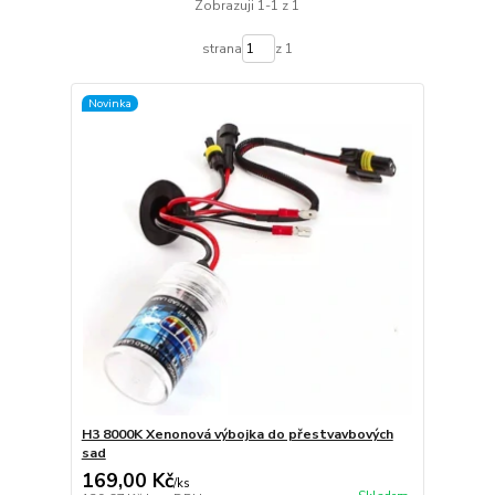
Zobrazuji 1-1 z 1
strana
z 1
Novinka
H3 8000K Xenonová výbojka do přestvavbových
sad
169,00 Kč
/
ks