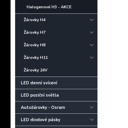
Halogenové H3 - AKCE
Žárovky H4
Žárovky H7
Žárovky H8
Žárovky H11
Žárovky 24V
LED denní svícení
LED poziční světla
Autožárovky - Osram
LED diodové pásky