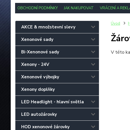
OBCHODNÍ PODMÍNKY
JAK NAKUPOVAT
VRÁCENÍ A REK
Úvod
H
AKCE & množstevní slevy
Žár
Xenonové sady
Bi-Xenonové sady
V této ka
Xenony - 24V
Xenonové výbojky
Xenony doplňky
LED Headlight - hlavní světla
LED autožárovky
HOD xenonové žárovky