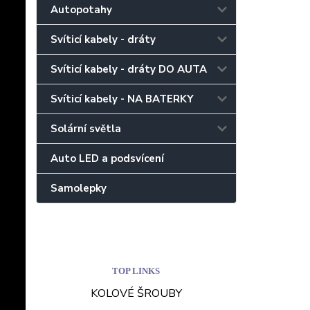
Autopotahy
Svíticí kabely - dráty
Svíticí kabely - dráty DO AUTA
Svíticí kabely - NA BATERKY
Solární světla
Auto LED a podsvícení
Samolepky
TOP LINKS
KOLOVÉ ŠROUBY