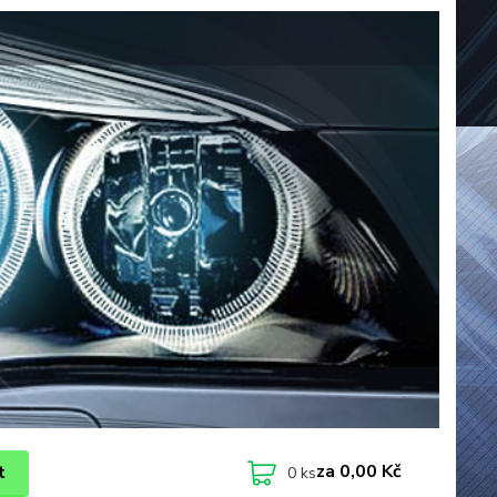
za
0,00 Kč
t
0
ks