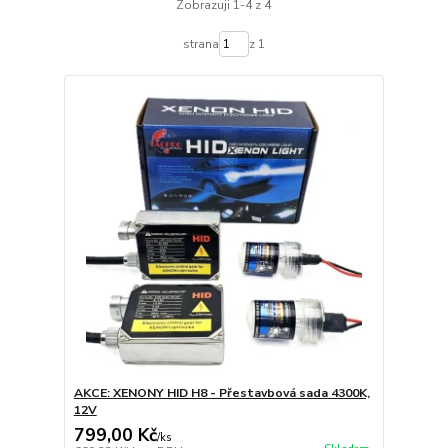
Zobrazuji 1-4 z 4
strana
z 1
AKCE: XENONY HID H8 - Přestavbová sada 4300K,
12V
799,00 Kč
/
ks