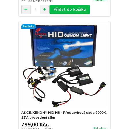
Skladem
660,33 Kč
bez DPH
Přidat do košíku
Novinka
AKCE: XENONY HID H8 - Přestavbová sada 6000K,
12V, provedení slim
799,00 Kč
/
ks
Skladem