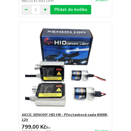
Skladem
660,33 Kč
bez DPH
Přidat do košíku
AKCE: XENONY HID H8 - Přestavbová sada 6000K,
12V
799,00 Kč
/
ks