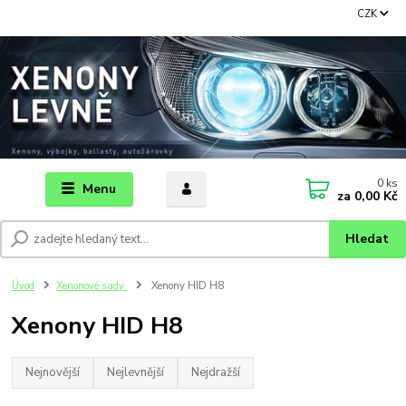
CZK
0
ks
Menu
za
0,00 Kč
Hledat
Úvod
Xenonové sady
Xenony HID H8
Xenony HID H8
Nejnovější
Nejlevnější
Nejdražší