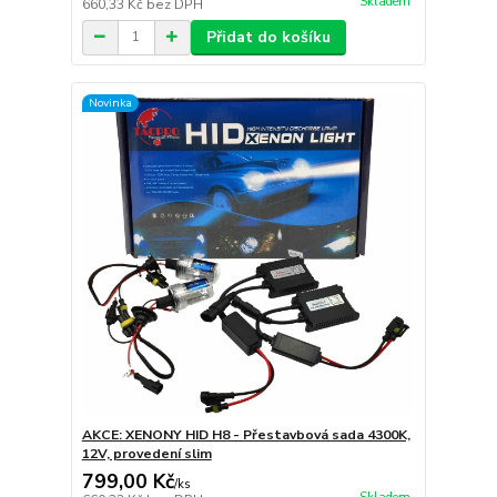
Skladem
660,33 Kč
bez DPH
Přidat do košíku
Novinka
AKCE: XENONY HID H8 - Přestavbová sada 4300K,
12V, provedení slim
799,00 Kč
/
ks