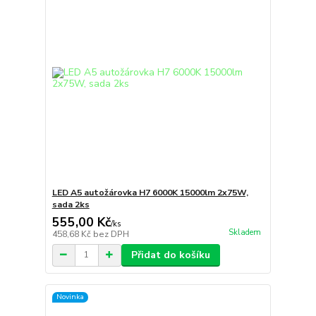
LED A5 autožárovka H7 6000K 15000lm 2x75W,
sada 2ks
555,00 Kč
/
ks
Skladem
458,68 Kč
bez DPH
Přidat do košíku
Novinka