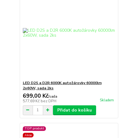
LED D2S a D2R 6000K autožárovky 60000lm
2x60W, sada 2ks
699,00 Kč
/
sada
Skladem
577,69 Kč
bez DPH
Přidat do košíku
TOP produkt
Akce