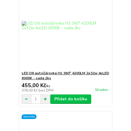
LED D6 autožárovka H1 360° 4200LM 2x32w 4xLED
6000K - sada 2ks
455,00 Kč
/
ks
Skladem
376,03 Kč
bez DPH
Přidat do košíku
Novinka