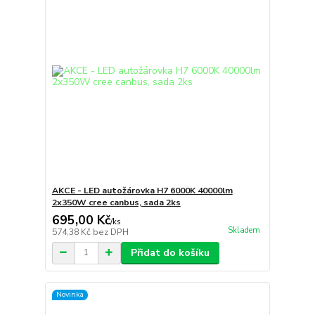
AKCE - LED autožárovka H7 6000K 40000lm
2x350W cree canbus, sada 2ks
695,00 Kč
/
ks
Skladem
574,38 Kč
bez DPH
Přidat do košíku
Novinka