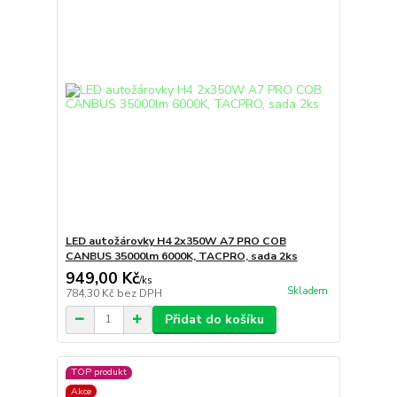
LED autožárovky H4 2x350W A7 PRO COB
CANBUS 35000lm 6000K, TACPRO, sada 2ks
949,00 Kč
/
ks
Skladem
784,30 Kč
bez DPH
Přidat do košíku
TOP produkt
Akce