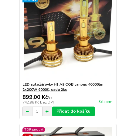
Novinka
LED autožárovky H1 A9 COB canbus 40000lm
2x200W 6000K, sada 2ks
899,00 Kč
/
ks
Skladem
742,98 Kč
bez DPH
Přidat do košíku
TOP produkt
Akce