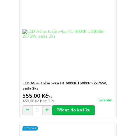
LED A5 autožárovka H1 6000K 15000lm 2x75W,
sada 2ks
555,00 Kč
/
ks
Skladem
458,68 Kč
bez DPH
Přidat do košíku
Novinka