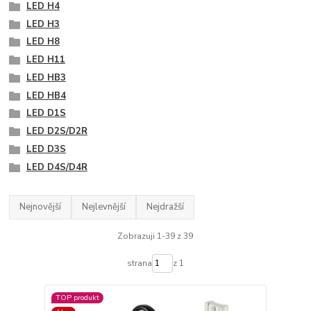
LED H4
LED H3
LED H8
LED H11
LED HB3
LED HB4
LED D1S
LED D2S/D2R
LED D3S
LED D4S/D4R
Nejnovější
Nejlevnější
Nejdražší
Zobrazuji 1-39 z 39
strana
z 1
TOP produkt