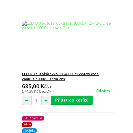
LED D8 autožárovka H1 4800LM 2x42w cree
canbus 6000k - sada 2ks
695,00 Kč
/
ks
Skladem
574,38 Kč
bez DPH
Přidat do košíku
TOP produkt
Akce
Novinka