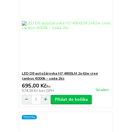
LED D8 autožárovka H7 4800LM 2x42w cree
canbus 6000k - sada 2ks
695,00 Kč
/
ks
Skladem
574,38 Kč
bez DPH
Přidat do košíku
Novinka