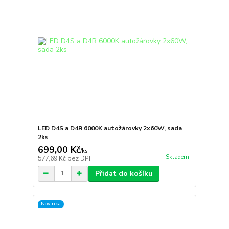
LED D4S a D4R 6000K autožárovky 2x60W, sada
2ks
699,00 Kč
/
ks
Skladem
577,69 Kč
bez DPH
Přidat do košíku
Novinka