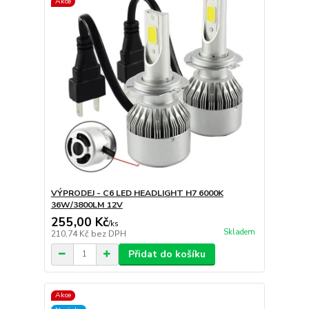
Akce
VÝPRODEJ - C6 LED HEADLIGHT H7 6000K
36W/3800LM 12V
255,00 Kč
/
ks
Skladem
210,74 Kč
bez DPH
Přidat do košíku
Akce