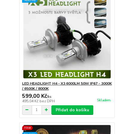
Novinka
LED HEADLIGHT H4 - X3 6000LM 50W IP67 - 3000K
/ 6500K / 8000K
599,00 Kč
/
ks
Skladem
495,04 Kč
bez DPH
Přidat do košíku
Akce