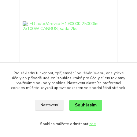
Pro základní funkčnost, zpříjemnění používání webu, analytické
LED autožárovka H1 6000K 25000lm 2x100W
účely a v případě udělení souhlasu také pro účely cílení reklamy
CANBUS, sada 2ks
využíváme soubory cookies. Nastavení vlastních preferencí
695,00 Kč
cookies můžete kdykoli upravit odkazem ve spodní části stránek.
/
ks
Skladem
574,38 Kč
bez DPH
Přidat do košíku
Souhlasím
Nastavení
Novinka
Souhlas můžete odmítnout
zde
.