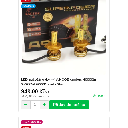
Novinka
LED autožárovky H4 A9 COB canbus 40000lm
2x200W 6000K, sada 2ks
949,00 Kč
/
ks
Skladem
784,30 Kč
bez DPH
Přidat do košíku
TOP produkt
Akce