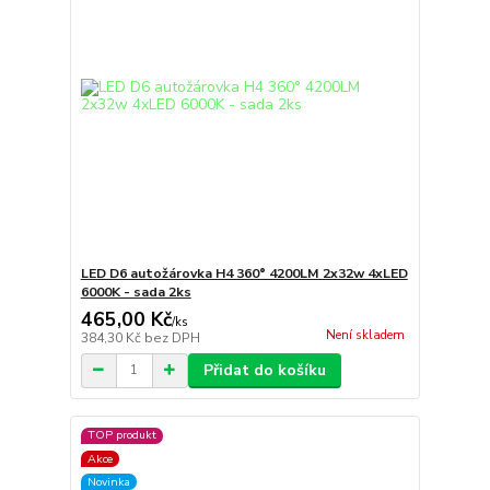
LED D6 autožárovka H4 360° 4200LM 2x32w 4xLED
6000K - sada 2ks
465,00 Kč
/
ks
Není skladem
384,30 Kč
bez DPH
Přidat do košíku
TOP produkt
Akce
Novinka