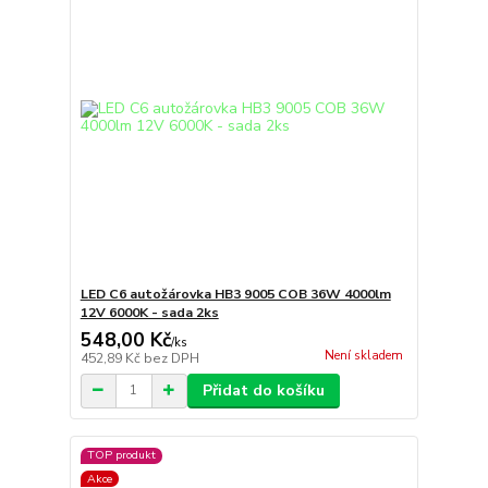
LED C6 autožárovka HB3 9005 COB 36W 4000lm
12V 6000K - sada 2ks
548,00 Kč
/
ks
Není skladem
452,89 Kč
bez DPH
Přidat do košíku
TOP produkt
Akce