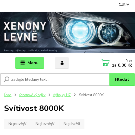
CZK
0
ks
Menu
za
0,00 Kč
Hledat
Úvod
Xenonové výbojky
Výbojky H7
Svítivost 8000K
Svítivost 8000K
Nejnovější
Nejlevnější
Nejdražší