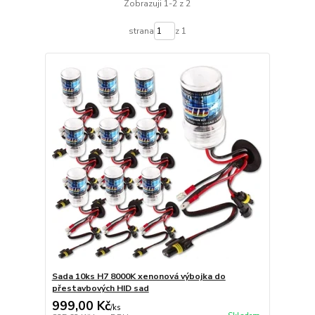
Zobrazuji 1-2 z 2
strana
z 1
Sada 10ks H7 8000K xenonová výbojka do
přestavbových HID sad
999,00 Kč
/
ks