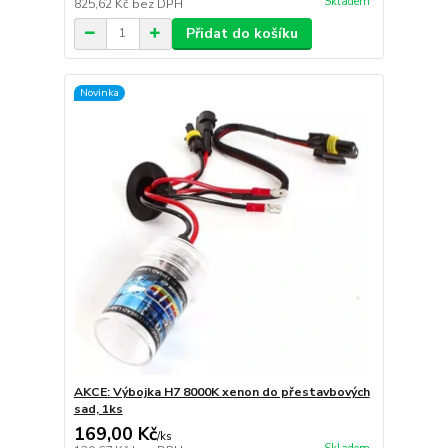
Skladem
825,62 Kč
bez DPH
Přidat do košíku
Novinka
AKCE: Výbojka H7 8000K xenon do přestavbových
sad, 1ks
169,00 Kč
/
ks