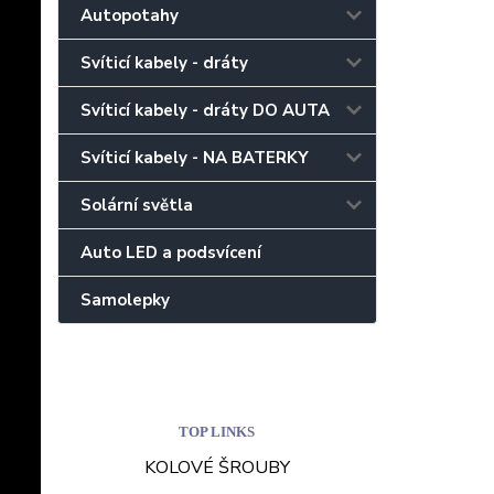
Autopotahy
Svíticí kabely - dráty
Svíticí kabely - dráty DO AUTA
Svíticí kabely - NA BATERKY
Solární světla
Auto LED a podsvícení
Samolepky
TOP LINKS
KOLOVÉ ŠROUBY