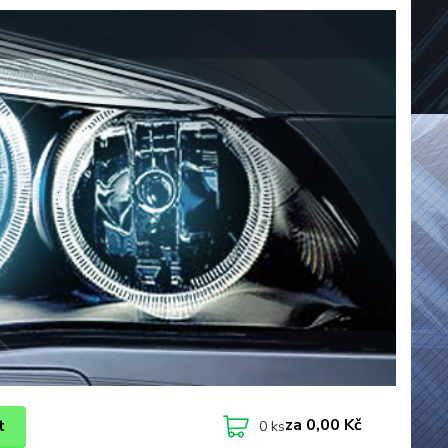
za
0,00 Kč
t
0
ks