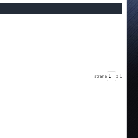
strana
z 1