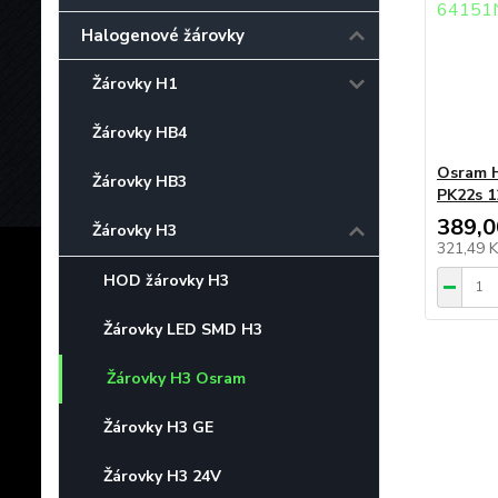
Halogenové žárovky
Žárovky H1
Žárovky HB4
Osram H
Žárovky HB3
PK22s 
389,0
Žárovky H3
321,49 
HOD žárovky H3
Žárovky LED SMD H3
Žárovky H3 Osram
Žárovky H3 GE
Žárovky H3 24V