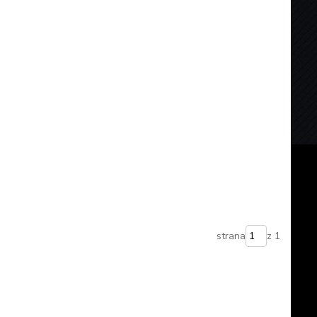
strana
z 1