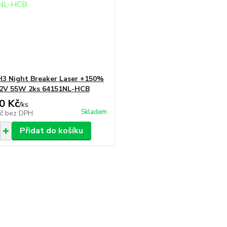
3 Night Breaker Laser +150%
12V 55W 2ks 64151NL-HCB
0 Kč
/
ks
Skladem
Kč
bez DPH
Přidat do košíku