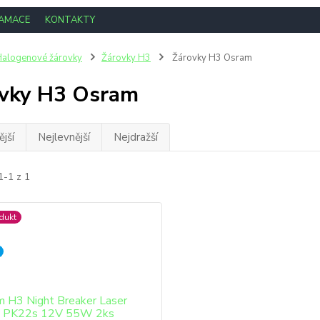
LAMACE
KONTAKTY
alogenové žárovky
Žárovky H3
Žárovky H3 Osram
vky H3 Osram
jší
Nejlevnější
Nejdražší
1-1 z 1
dukt