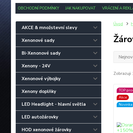
OBCHODNÍ PODMÍNKY
JAK NAKUPOVAT
VRÁCENÍ A REK
Úvod
H
AKCE & množstevní slevy
Žáro
Xenonové sady
Bi-Xenonové sady
Nejnově
Xenony - 24V
Zobrazuji 
Xenonové výbojky
TOP pro
Xenony doplňky
Akce
LED Headlight - hlavní světla
Novinka
LED autožárovky
HOD xenonové žárovky