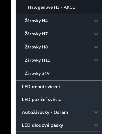
Halogenové H3 - AKCE
Žárovky H4
Žárovky H7
Žárovky H8
Žárovky H11
Žárovky 24V
LED denní svícení
LED poziční světla
Autožárovky - Osram
LED diodové pásky