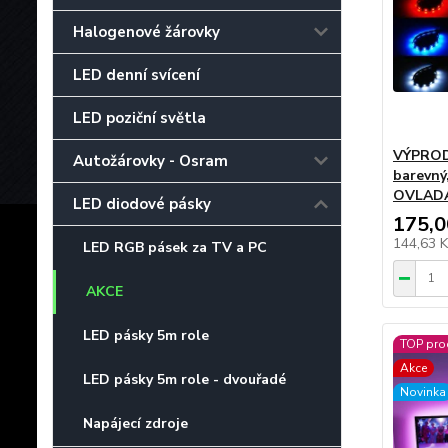
Halogenové žárovky
LED denní svícení
LED poziční světla
VÝPRODE
Autožárovky - Osram
barevný
OVLADA
LED diodové pásky
175,0
144,63 
LED RGB pásek za TV a PC
AKCE
LED pásky 5m role
TOP pro
Akce
LED pásky 5m role - dvouřadé
Novinka
Napájecí zdroje