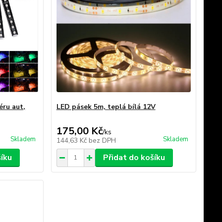
éru aut,
LED pásek 5m, teplá bílá 12V
175,00 Kč
/
ks
Skladem
Skladem
144,63 Kč
bez DPH
šíku
Přidat do košíku