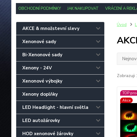
OBCHODNÍ PODMÍNKY
JAK NAKUPOVAT
VRÁCENÍ A REK
Úvod
L
AKCE & množstevní slevy
AKC
Xenonové sady
Bi-Xenonové sady
Nejnově
Xenony - 24V
Zobrazuji 
Xenonové výbojky
TOP pro
Xenony doplňky
Akce
LED Headlight - hlavní světla
LED autožárovky
HOD xenonové žárovky