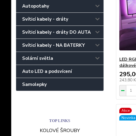
Autopotahy
Svíticí kabely - dráty
Svíticí kabely - dráty DO AUTA
Svíticí kabely - NA BATERKY
Solární světla
LED RGB
dálkové
Auto LED a podsvícení
295,0
243,80 
Samolepky
Akce
Novinka
TOP LINKS
KOLOVÉ ŠROUBY