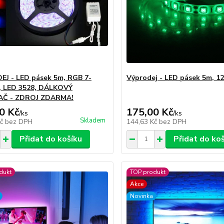
J - LED pásek 5m, RGB 7-
Výprodej - LED pásek 5m, 12
, LED 3528, DÁLKOVÝ
Č - ZDROJ ZDARMA!
0 Kč
175,00 Kč
/
ks
/
ks
Skladem
Kč
bez DPH
144,63 Kč
bez DPH
Přidat do košíku
Přidat do ko
dukt
TOP produkt
Akce
Novinka