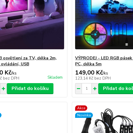
 osvětlení za TV, délka 2m,
VÝPRODEJ - LED RGB pásek 
 ovládání, USB
PC, délka 5m
0 Kč
149,00 Kč
/
ks
/
ks
Skladem
Kč
bez DPH
123,14 Kč
bez DPH
Přidat do košíku
Přidat do ko
Akce
Novinka