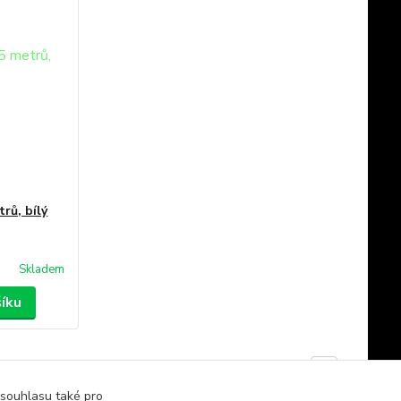
rů, bílý
Skladem
šíku
strana
z 1
 souhlasu také pro