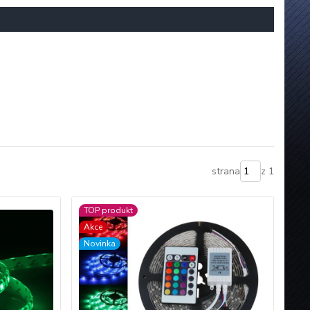
strana
z 1
TOP produkt
Akce
Novinka