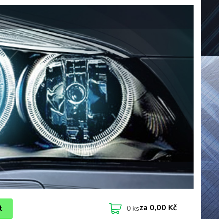
za
0,00 Kč
t
0
ks