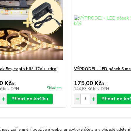
ek 5m, teplá bílá 12V + zdroj
VÝPRODEJ - LED pásek 5 met
0 Kč
175,00 Kč
/
ks
/
ks
Skladem
Kč
bez DPH
144,63 Kč
bez DPH
Přidat do košíku
Přidat do ko
čnost, zpříjemnění používání webu, analytické účely a v případě udělení