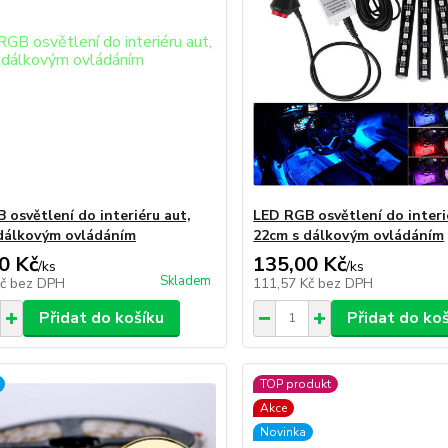
 osvětlení do interiéru aut,
LED RGB osvětlení do interi
dálkovým ovládáním
22cm s dálkovým ovládáním
0 Kč
135,00 Kč
/
ks
/
ks
Skladem
Kč
bez DPH
111,57 Kč
bez DPH
Přidat do košíku
Přidat do ko
TOP produkt
Akce
Novinka