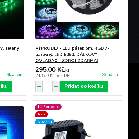
V, zelený
VÝPRODEJ - LED pásek 5m, RGB 7-
barevný, LED 5050, DÁLKOVÝ
OVLADAČ - ZDROJ ZDARMA!
295,00 Kč
/
ks
Skladem
Skladem
243,80 Kč
bez DPH
šíku
Přidat do košíku
TOP produkt
Akce
Novinka