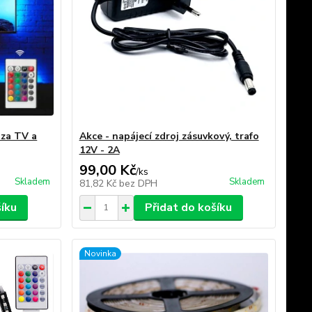
za TV a
Akce - napájecí zdroj zásuvkový, trafo
12V - 2A
99,00 Kč
/
ks
Skladem
Skladem
81,82 Kč
bez DPH
šíku
Přidat do košíku
Novinka