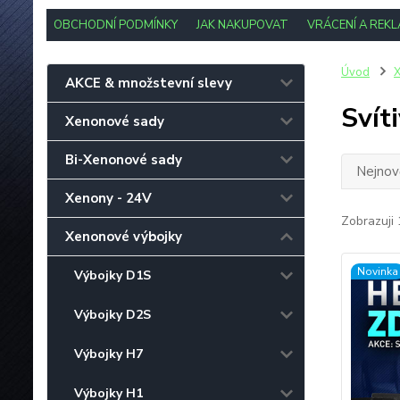
OBCHODNÍ PODMÍNKY
JAK NAKUPOVAT
VRÁCENÍ A REK
Úvod
X
AKCE & množstevní slevy
Svít
Xenonové sady
Bi-Xenonové sady
Nejnově
Xenony - 24V
Zobrazuji 
Xenonové výbojky
Novinka
Výbojky D1S
Výbojky D2S
Výbojky H7
Výbojky H1