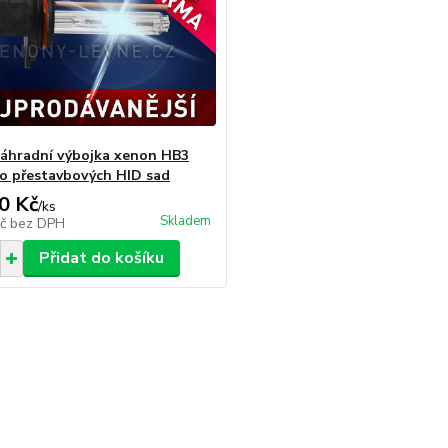
áhradní výbojka xenon HB3
o přestavbových HID sad
0 Kč
/
ks
Skladem
Kč
bez DPH
Přidat do košíku