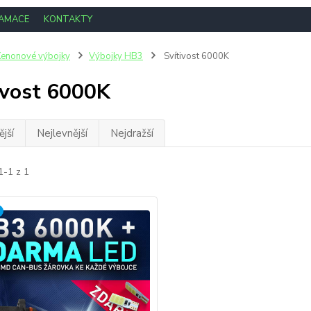
LAMACE
KONTAKTY
enonové výbojky
Výbojky HB3
Svítivost 6000K
ivost 6000K
jší
Nejlevnější
Nejdražší
1-1 z 1