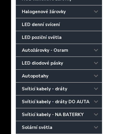
Halogenové žárovky
LED denní svícení
LED poziční světla
Autožárovky - Osram
LED diodové pásky
Autopotahy
Svíticí kabely - dráty
Svíticí kabely - dráty DO AUTA
Svíticí kabely - NA BATERKY
Solární světla