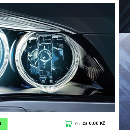
za
0,00 Kč
t
0
ks