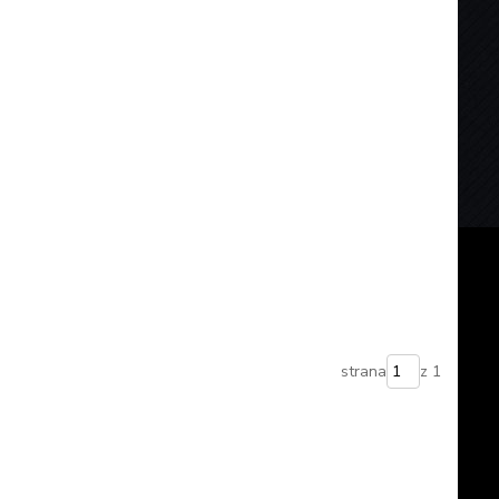
strana
z 1