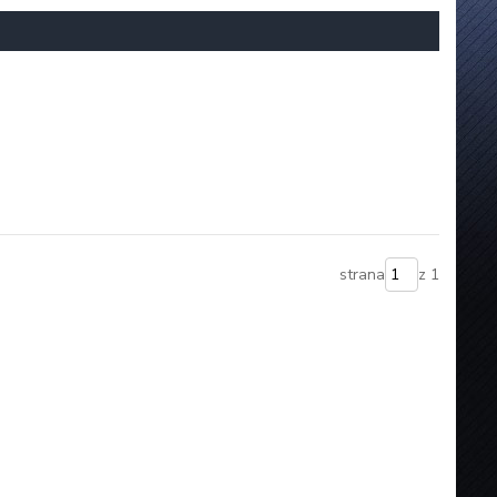
strana
z 1