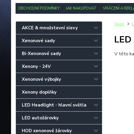
OBCHODNÍ PODMÍNKY
JAK NAKUPOVAT
VRÁCENÍ A REK
Úvod
L
AKCE & množstevní slevy
LED 
Xenonové sady
Bi-Xenonové sady
V této ka
Xenony - 24V
Xenonové výbojky
Xenony doplňky
LED Headlight - hlavní světla
LED autožárovky
HOD xenonové žárovky