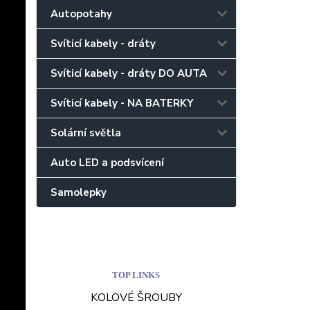
Autopotahy
Svíticí kabely - dráty
Svíticí kabely - dráty DO AUTA
Svíticí kabely - NA BATERKY
Solární světla
Auto LED a podsvícení
Samolepky
TOP LINKS
KOLOVÉ ŠROUBY