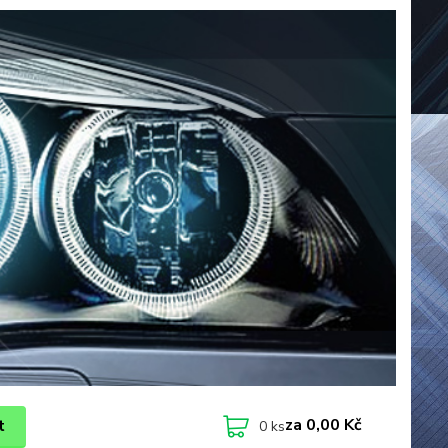
za
0,00 Kč
t
0
ks