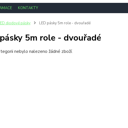
LAMACE
KONTAKTY
ED diodové pásky
LED pásky 5m role - dvouřadé
pásky 5m role - dvouřadé
tegorii nebylo nalezeno žádné zboží.