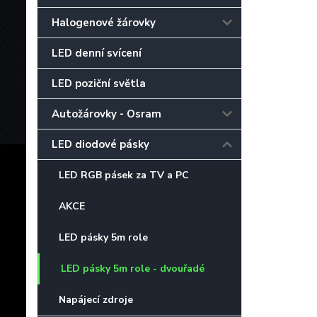
Halogenové žárovky
LED denní svícení
LED poziční světla
Autožárovky - Osram
LED diodové pásky
LED RGB pásek za TV a PC
AKCE
LED pásky 5m role
LED pásky 5m role - dvouřadé
Napájecí zdroje