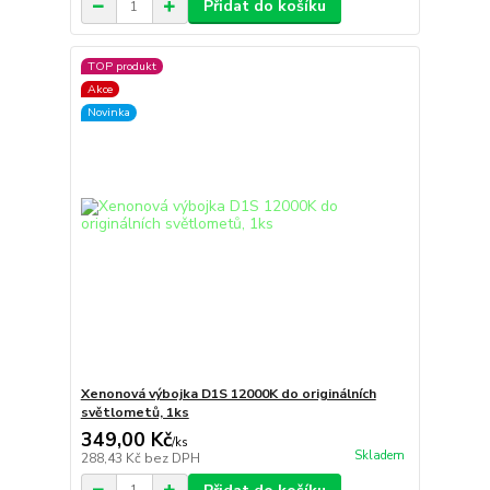
Přidat do košíku
TOP produkt
Akce
Novinka
Xenonová výbojka D1S 12000K do originálních
světlometů, 1ks
349,00 Kč
/
ks
Skladem
288,43 Kč
bez DPH