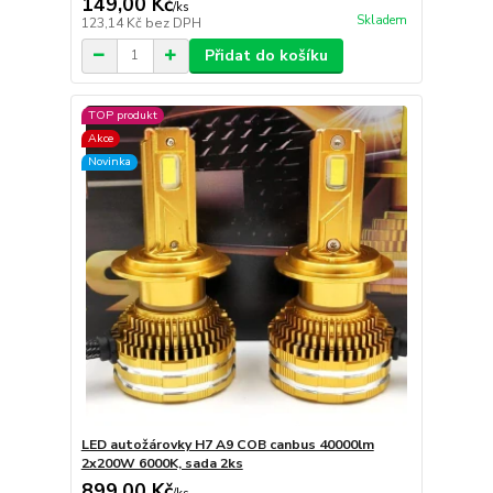
149,00 Kč
/
ks
Skladem
123,14 Kč
bez DPH
Přidat do košíku
TOP produkt
Akce
Novinka
LED autožárovky H7 A9 COB canbus 40000lm
2x200W 6000K, sada 2ks
899,00 Kč