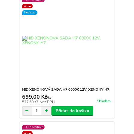
Akce
Novinka
HID XENONOVÁ SADA H7 6000K 12V, XENONY H7
699,00 Kč
/
ks
Skladem
577,69 Kč
bez DPH
Přidat do košíku
TOP produkt
Akce