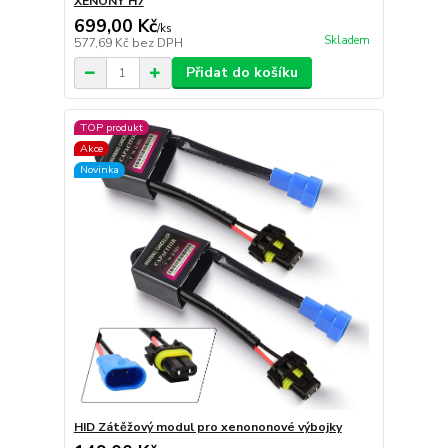
XENONY H7
699,00 Kč
/
ks
Skladem
577,69 Kč
bez DPH
Přidat do košíku
TOP produkt
Akce
Novinka
HID Zátěžový modul pro xenononové výbojky