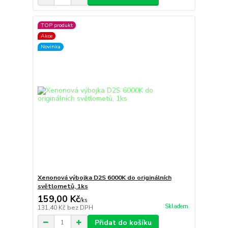
TOP produkt
Akce
Novinka
Xenonová výbojka D2S 6000K do originálních
světlometů, 1ks
159,00 Kč
/
ks
Skladem
131,40 Kč
bez DPH
Přidat do košíku