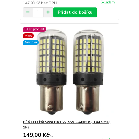
Skladem
147,93 Kč
bez DPH
Přidat do košíku
TOP produkt
Akce
Novinka
Bílá LED žárovka BA15S, 5W CANBUS, 144 SMD,
1ks
149,00 Kč
/
ks