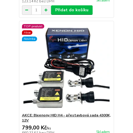
Skladem
123,14 Kč
bez DPH
Přidat do košíku
TOP produkt
Akce
Novinka
AKCE: Bixenony HID H4 - přestavbová sada 4300K,
12V
799,00 Kč
/
ks
Skladem
660,33 Kč
bez DPH