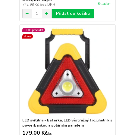
/
ks
Skladem
742,98 Kč
bez DPH
Přidat do košíku
TOP produkt
Akce
LED svítilna - baterka, LED výstražný trojúhelník s
powerbankou a solárním panelem
179,00 Kč
/
ks