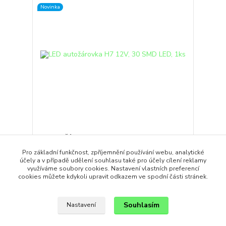
Novinka
LED autožárovka H7 12V, 30 SMD LED, 1ks
179,00 Kč
/
ks
Pro základní funkčnost, zpříjemnění používání webu, analytické
Skladem
147,93 Kč
bez DPH
účely a v případě udělení souhlasu také pro účely cílení reklamy
využíváme soubory cookies. Nastavení vlastních preferencí
Přidat do košíku
cookies můžete kdykoli upravit odkazem ve spodní části stránek.
Souhlasím
Nastavení