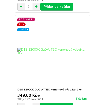
Přidat do košíku
TOP produkt
Akce
Novinka
D1S 12000K GLOWTEC xenonová výbojka, 1ks
349,00 Kč
/
ks
Skladem
288,43 Kč
bez DPH