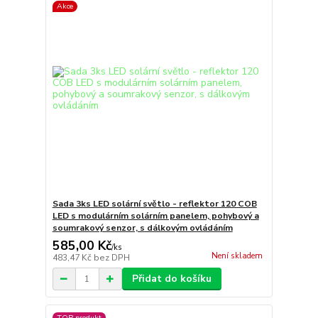
Akce
Sada 3ks LED solární světlo - reflektor 120 COB
LED s modulárním solárním panelem, pohybový a
soumrakový senzor, s dálkovým ovládáním
585,00 Kč
/
ks
Není skladem
483,47 Kč
bez DPH
Přidat do košíku
TOP produkt