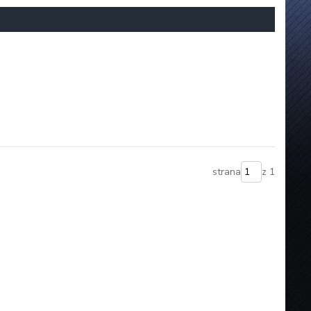
strana
z 1