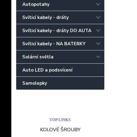
Autopotahy
Svíticí kabely - dráty
Svíticí kabely - dráty DO AUTA
Svíticí kabely - NA BATERKY
Solární světla
Auto LED a podsvícení
Samolepky
TOP LINKS
KOLOVÉ ŠROUBY