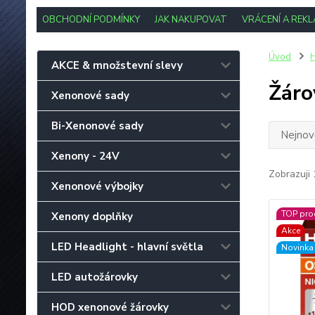
OBCHODNÍ PODMÍNKY
JAK NAKUPOVAT
VRÁCENÍ A REK
Úvod
H
AKCE & množstevní slevy
Žáro
Xenonové sady
Bi-Xenonové sady
Nejnově
Xenony - 24V
Zobrazuji 
Xenonové výbojky
TOP pro
Xenony doplňky
Akce
LED Headlight - hlavní světla
Novinka
LED autožárovky
HOD xenonové žárovky