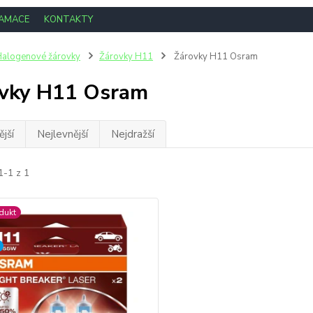
LAMACE
KONTAKTY
alogenové žárovky
Žárovky H11
Žárovky H11 Osram
vky H11 Osram
jší
Nejlevnější
Nejdražší
1-1 z 1
dukt