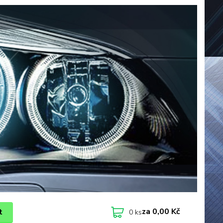
za
0,00 Kč
t
0
ks