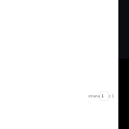
strana
z 1