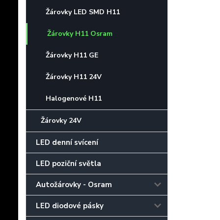
Žárovky LED SMD H11
Žárovky H11 Osram
Žárovky H11 GE
Žárovky H11 24V
Halogenové H11
Žárovky 24V
LED denní svícení
LED poziční světla
Autožárovky - Osram
LED diodové pásky