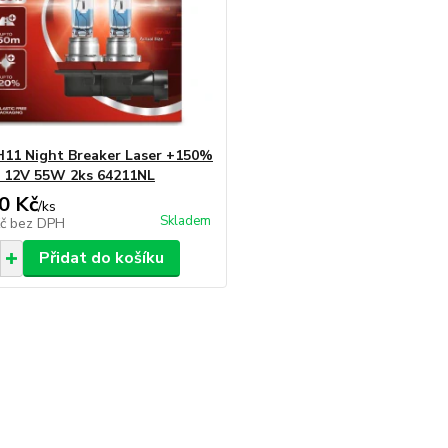
11 Night Breaker Laser +150%
 12V 55W 2ks 64211NL
0 Kč
/
ks
Skladem
Kč
bez DPH
Přidat do košíku