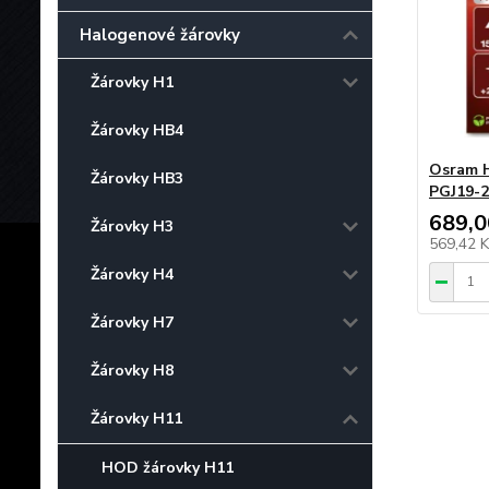
Halogenové žárovky
Žárovky H1
Žárovky HB4
Osram H
Žárovky HB3
PGJ19-2
689,0
Žárovky H3
569,42 
Žárovky H4
Žárovky H7
Žárovky H8
Žárovky H11
HOD žárovky H11