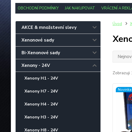
OBCHODNÍ PODMÍNKY
JAK NAKUPOVAT
VRÁCENÍ A REK
Úvod
X
AKCE & množstevní slevy
Xeno
Xenonové sady
Bi-Xenonové sady
Nejnově
Xenony - 24V
Zobrazuji 
Xenony H1 - 24V
Novinka
Xenony H7 - 24V
Xenony H4 - 24V
Xenony H3 - 24V
Xenony H8 - 24V