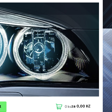
za
0,00 Kč
t
0
ks