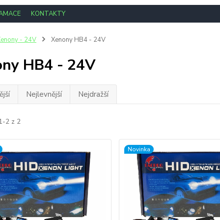
LAMACE
KONTAKTY
enony - 24V
Xenony HB4 - 24V
ny HB4 - 24V
jší
Nejlevnější
Nejdražší
1-2 z 2
Novinka