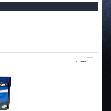
strana
z 1