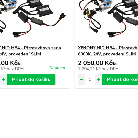
HID HB4 - Přestavbová sada
XENONY HID HB4 - Přestavb
24V, provedení SLIM
6000K, 24V, provedení SLIM
,00 Kč
2 050,00 Kč
/
ks
/
ks
Skladem
1 Kč
bez DPH
1 694,21 Kč
bez DPH
Přidat do košíku
Přidat do ko