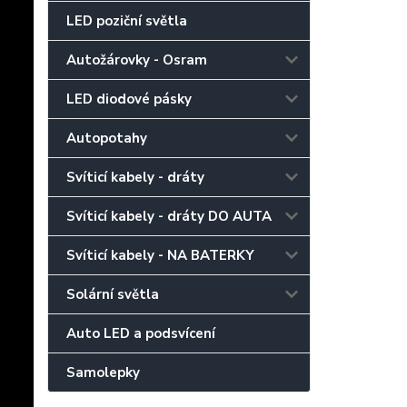
LED poziční světla
Autožárovky - Osram
LED diodové pásky
Autopotahy
Svíticí kabely - dráty
Svíticí kabely - dráty DO AUTA
Svíticí kabely - NA BATERKY
Solární světla
Auto LED a podsvícení
Samolepky