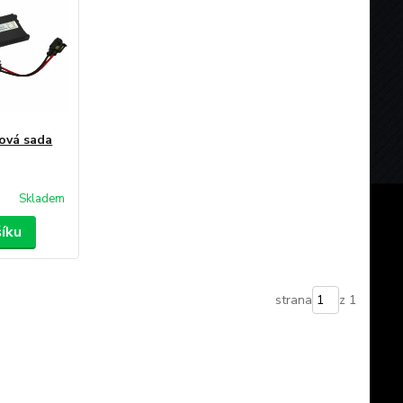
ová sada
Skladem
šíku
strana
z 1