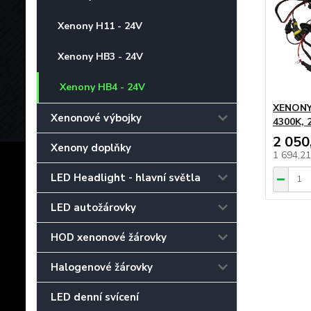
Xenony H11 - 24V
Xenony HB3 - 24V
Xenony HB4 - 24V
XENONY 
Xenonové výbojky
4300K, 
2 050
Xenony doplňky
1 694,2
LED Headlight - hlavní světla
LED autožárovky
HOD xenonové žárovky
Halogenové žárovky
LED denní svícení